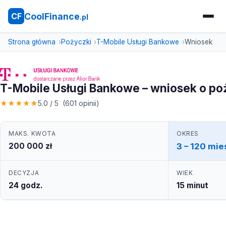
CoolFinance
CF
.pl
Strona główna
Pożyczki
T-Mobile Usługi Bankowe
Wniosek
T-Mobile Usługi Bankowe – wniosek o p
★
★
★
★
★
5.0 / 5 (601 opinii)
MAKS. KWOTA
OKRES
200 000 zł
3 – 120 mie
DECYZJA
WIEK
24 godz.
15 minut