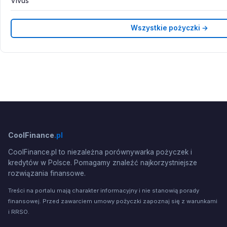
Vivus
Wszystkie pożyczki →
CoolFinance
.pl
CoolFinance.pl to niezależna porównywarka pożyczek i
kredytów w Polsce. Pomagamy znaleźć najkorzystniejsze
rozwiązania finansowe.
Treści na portalu mają charakter informacyjny i nie stanowią porady
finansowej. Przed zawarciem umowy pożyczki zapoznaj się z warunkami
i RRSO.