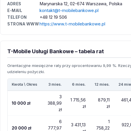
Marynarska 12, 02-674 Warszawa, Polska
ADRES
kontakt@t-mobilebankowe.pl
E-MAIL
+48 12 19 506
TELEFON
https://www.t-mobilebankowe.pl
STRONA WWW
T-Mobile Usługi Bankowe – tabela rat
Orientacyjne miesięczne raty przy oprocentowaniu 9,99 %. Rzeczyw
udzieleniu pożyczki.
Kwota \ Okres
3 mies.
6 mies.
12 mies.
24 mie
3
1 715,56
879,11
461,
10 000 zł
388,99
zł
zł
zł
6
1
3 431,13
922,
20 000 zł
777,97
758,22