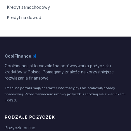
Kredyt samochodowy
Kredyt na dowód
CoolFinance
.pl
CoolFinance.pl to niezależna porównywarka pożyczek i
kredytów w Polsce. Pomagamy znaleźć najkorzystniejsze
rozwiązania finansowe.
Treści na portalu mają charakter informacyjny i nie stanowią porady
finansowej. Przed zawarciem umowy pożyczki zapoznaj się z warunkami
i RRSO.
RODZAJE POŻYCZEK
Pożyczki online