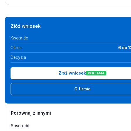
Złóż wniosek
Kwota do
Okres
6 do 1
Decyzja
Złóż wniosek
REKLAMA
O firmie
Porównaj z innymi
Soscredit