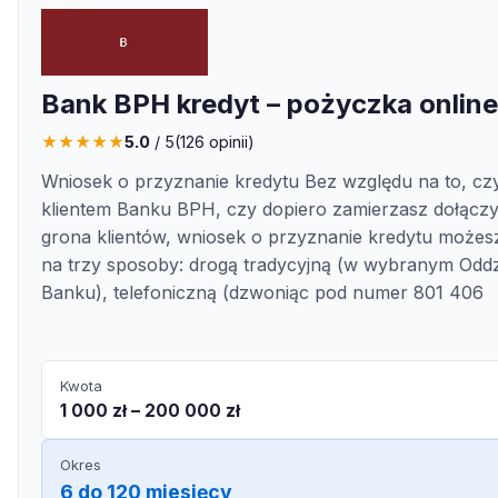
Bank BPH kredyt – pożyczka online
★
★
★
★
★
5.0
/ 5
(
126
opinii)
Wniosek o przyznanie kredytu Bez względu na to, czy 
klientem Banku BPH, czy dopiero zamierzasz dołącz
grona klientów, wniosek o przyznanie kredytu możes
na trzy sposoby: drogą tradycyjną (w wybranym Oddz
Banku), telefoniczną (dzwoniąc pod numer 801 406
Kwota
1 000 zł – 200 000 zł
Okres
6 do 120 miesięcy