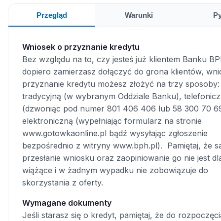
Przegląd
Warunki
Py
Wniosek o przyznanie kredytu
Bez względu na to, czy jesteś już klientem Banku B
dopiero zamierzasz dołączyć do grona klientów, wni
przyznanie kredytu możesz złożyć na trzy sposoby:
tradycyjną (w wybranym Oddziale Banku), telefonic
(dzwoniąc pod numer 801 406 406 lub 58 300 70 69
elektroniczną (wypełniając formularz na stronie
www.gotowkaonline.pl bądź wysyłając zgłoszenie
bezpośrednio z witryny www.bph.pl). Pamiętaj, że 
przesłanie wniosku oraz zaopiniowanie go nie jest dl
wiążące i w żadnym wypadku nie zobowiązuje do
skorzystania z oferty.
Wymagane dokumenty
Jeśli starasz się o kredyt, pamiętaj, że do rozpoczęci