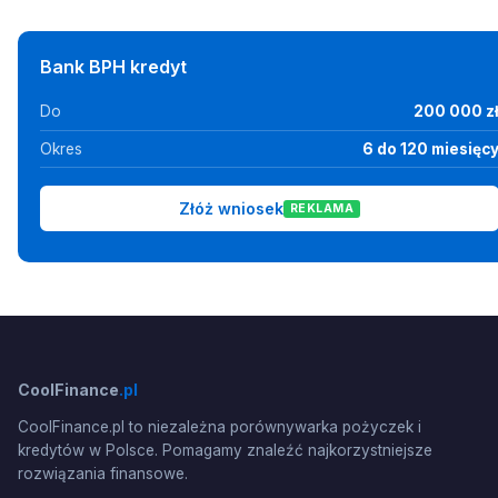
Bank BPH kredyt
Do
200 000 z
Okres
6 do 120 miesięc
Złóż wniosek
REKLAMA
CoolFinance
.pl
CoolFinance.pl to niezależna porównywarka pożyczek i
kredytów w Polsce. Pomagamy znaleźć najkorzystniejsze
rozwiązania finansowe.