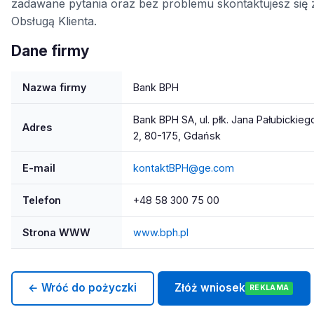
zadawane pytania oraz bez problemu skontaktujesz się 
Obsługą Klienta.
Dane firmy
Nazwa firmy
Bank BPH
Bank BPH SA, ul. płk. Jana Pałubickieg
Adres
2, 80-175, Gdańsk
E-mail
kontaktBPH@ge.com
Telefon
+48 58 300 75 00
Strona WWW
www.bph.pl
← Wróć do pożyczki
Złóż wniosek
REKLAMA