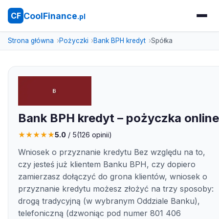
CoolFinance
CF
.pl
Strona główna
Pożyczki
Bank BPH kredyt
Spółka
Bank BPH kredyt – pożyczka online
★
★
★
★
★
5.0
/ 5
(
126
opinii)
Wniosek o przyznanie kredytu Bez względu na to,
czy jesteś już klientem Banku BPH, czy dopiero
zamierzasz dołączyć do grona klientów, wniosek o
przyznanie kredytu możesz złożyć na trzy sposoby:
drogą tradycyjną (w wybranym Oddziale Banku),
telefoniczną (dzwoniąc pod numer 801 406