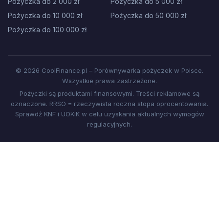
Pożyczka do 2 000 zł
Pożyczka do 5 000 zł
Pożyczka do 10 000 zł
Pożyczka do 50 000 zł
Pożyczka do 100 000 zł
© 2026 CoolFinance.pl – Porównywarka pożyczek w Polsce.
Wszystkie prawa zastrzeżone.
Pożyczki są produktami finansowymi. Treści reklamowe są
oznaczone. RRSO = rzeczywista roczna stopa oprocentowania.
Sprawdź KNF i UOKiK w celu uzyskania aktualnych wymogów
regulacyjnych.