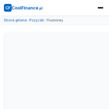
CoolFinance
CF
.pl
Strona główna
Pożyczki
Youmoney