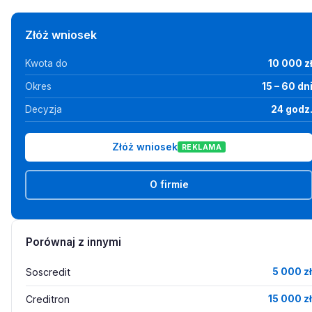
Złóż wniosek
Kwota do
10 000 z
Okres
15 – 60 dn
Decyzja
24 godz
Złóż wniosek
REKLAMA
O firmie
Porównaj z innymi
Soscredit
5 000 zł
Creditron
15 000 zł