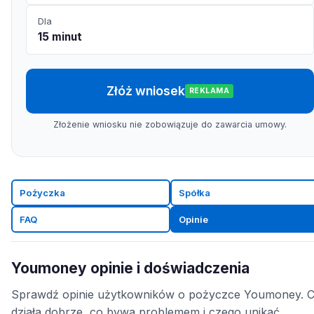
Dla
15 minut
Złóż wniosek
REKLAMA
Złożenie wniosku nie zobowiązuje do zawarcia umowy.
Pożyczka
Spółka
FAQ
Opinie
Youmoney opinie i doświadczenia
Sprawdź opinie użytkowników o pożyczce Youmoney. 
działa dobrze, co bywa problemem i czego unikać.