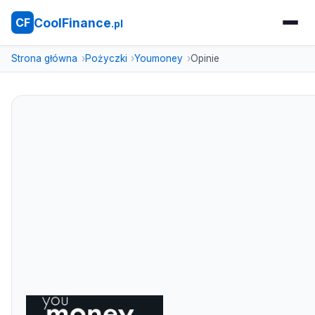
CoolFinance
CF
.pl
Strona główna
Pożyczki
Youmoney
Opinie