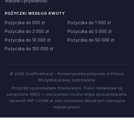
Warunki i prywatność
POŻYCZKI WEDŁUG KWOTY
Pożyczka do 500 zł
Pożyczka do 1 000 zł
Pożyczka do 2 000 zł
Pożyczka do 5 000 zł
Pożyczka do 10 000 zł
Pożyczka do 50 000 zł
Pożyczka do 100 000 zł
© 2026 CoolFinance.pl – Porównywarka pożyczek w Polsce.
Wszystkie prawa zastrzeżone.
Pożyczki są produktami finansowymi. Treści reklamowe są
oznaczone. RRSO = rzeczywista roczna stopa oprocentowania.
Sprawdź KNF i UOKiK w celu uzyskania aktualnych wymogów
regulacyjnych.