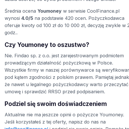
Średnia ocena
Youmoney
w serwisie CoolFinance.pl
wynosi
4.0/5
na podstawie 420 ocen. Pożyczkodawca
oferuje kwoty od 100 zł do 10 000 zł, decyzję zwykle w 
godz..
Czy Youmoney to oszustwo?
Nie. Findao sp. z o.o. jest zarejestrowanym podmiotem
prowadzącym działalność pożyczkową w Polsce.
Wszystkie firmy w naszej porównywarce są weryfikowa
pod kątem zgodności z polskim prawem. Pamiętaj jednak
że nawet u legalnego pożyczkodawcy warto przeczytać
umowę i sprawdzić RRSO przed podpisaniem.
Podziel się swoim doświadczeniem
Aktualnie nie ma jeszcze opinii o pożyczce Youmoney.
Jeśli korzystałeś z tej oferty, napisz do nas na
info@coolfinance.pl
i podziel się swoją opinią. Pomoże t