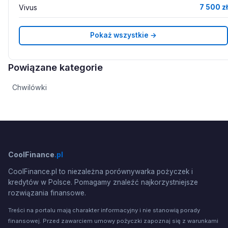
Vivus
7 500 zł
Pokaż wszystkie →
Powiązane kategorie
Chwilówki
CoolFinance
.pl
CoolFinance.pl to niezależna porównywarka pożyczek i
kredytów w Polsce. Pomagamy znaleźć najkorzystniejsze
rozwiązania finansowe.
Treści na portalu mają charakter informacyjny i nie stanowią porady
finansowej. Przed zawarciem umowy pożyczki zapoznaj się z warunkami