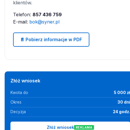
klientów.
Telefon:
857 436 759
E-mail:
bok@syner.pl
📄 Pobierz informacje w PDF
Złóż wniosek
Kwota do
5 000 z
Okres
30 dn
Decyzja
24 godz
Złóż wniosek
REKLAMA