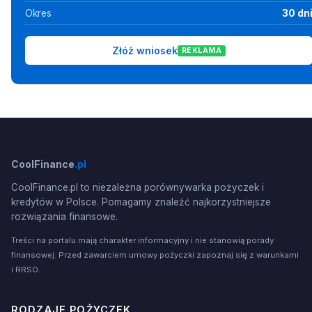
Okres
30 dn
Złóż wniosek
REKLAMA
CoolFinance
.pl
CoolFinance.pl to niezależna porównywarka pożyczek i
kredytów w Polsce. Pomagamy znaleźć najkorzystniejsze
rozwiązania finansowe.
Treści na portalu mają charakter informacyjny i nie stanowią porady
finansowej. Przed zawarciem umowy pożyczki zapoznaj się z warunkami
i RRSO.
RODZAJE POŻYCZEK