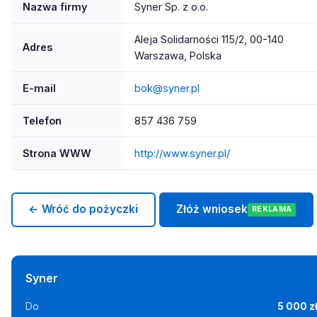
Nazwa firmy
Syner Sp. z o.o.
Aleja Solidarności 115/2, 00-140
Adres
Warszawa, Polska
E-mail
bok@syner.pl
Telefon
857 436 759
Strona WWW
http://www.syner.pl/
← Wróć do pożyczki
Złóż wniosek
REKLAMA
Syner
Do
5 000 z