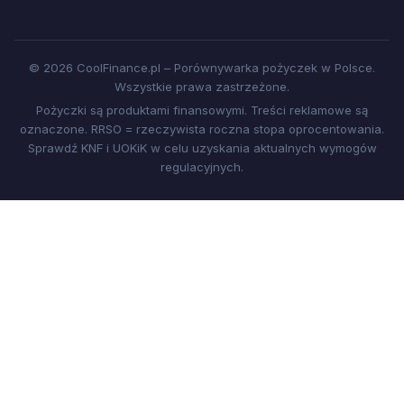
© 2026 CoolFinance.pl – Porównywarka pożyczek w Polsce.
Wszystkie prawa zastrzeżone.
Pożyczki są produktami finansowymi. Treści reklamowe są
oznaczone. RRSO = rzeczywista roczna stopa oprocentowania.
Sprawdź KNF i UOKiK w celu uzyskania aktualnych wymogów
regulacyjnych.