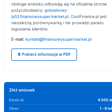
obsługa wniosku odbywają się na oficjalnej stronie
pożyczkodawcy:
gotowkowy-
lp53.finansowysupermarket.pl
. CoolFinance.pl jest
niezależną porównywarką i nie prowadzi panelu
logowania klientów.
E-mail:
kontakt@finansowysupermarket.pl
📄 Pobierz informacje w PDF
Złóż wniosek
Kwota do
8 000 z
Okres
1 - 8 la