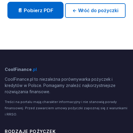
📄 Pobierz PDF
← Wróć do pożyczki
CoolFinance
.pl
CoolFinance.pl to niezależna porównywarka pożyczek i
kredytów w Polsce. Pomagamy znaleźć najkorzystniejsze
rozwiązania finansowe.
Treści na portalu mają charakter informacyjny i nie stanowią porady
finansowej. Przed zawarciem umowy pożyczki zapoznaj się z warunkami
i RRSO.
RODZAJE POŻYCZEK