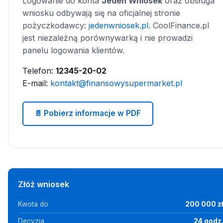
Logowanie do konta
Jeden Wniosek
oraz obsługa
wniosku odbywają się na oficjalnej stronie
pożyczkodawcy:
jedenwniosek.pl
. CoolFinance.pl
jest niezależną porównywarką i nie prowadzi
panelu logowania klientów.
Telefon:
12345-20-02
E-mail:
kontakt@finansowysupermarket.pl
📄 Pobierz informacje w PDF
Złóż wniosek
Kwota do
200 000 z
Decyzja
24 godz