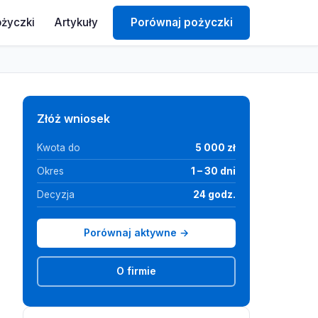
ożyczki
Artykuły
Porównaj pożyczki
Złóż wniosek
Kwota do
5 000 zł
Okres
1 – 30 dni
Decyzja
24 godz.
Porównaj aktywne →
O firmie