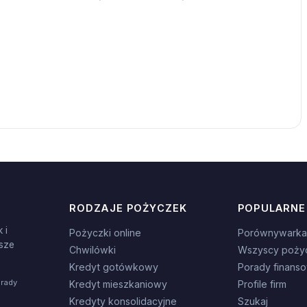
RODZAJE POŻYCZEK
POPULARNE
 i
Pożyczki online
Porównywarka
sze
Chwilówki
Wszyscy poży
Kredyt gotówkowy
Porady finans
orady
Kredyt mieszkaniowy
Profile firm
Kredyty konsolidacyjne
Szukaj