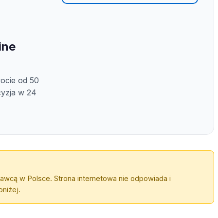
ine
wocie od 50
ecyzja w 24
awcą w Polsce. Strona internetowa nie odpowiada i
niżej.