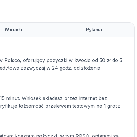
Warunki
Pytania
w Polsce, oferujący pożyczki w kwocie od 50 zł do 5
 kredytowa zazwyczaj w 24 godz. od złożenia
15 minut. Wniosek składasz przez internet bez
yfikuje tożsamość przelewem testowym na 1 grosz
ełnym kosztem pożyczki, w tym RRSO, opłatami za