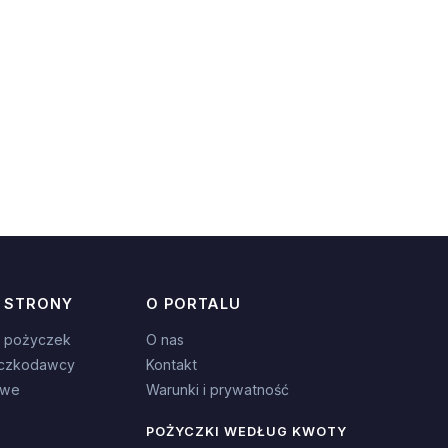
 STRONY
O PORTALU
 pożyczek
O nas
czkodawcy
Kontakt
owe
Warunki i prywatność
POŻYCZKI WEDŁUG KWOTY