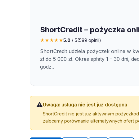
ShortCredit – pożyczka onl
★
★
★
★
★
5.0
/ 5
(
589
opinii)
ShortCredit udziela pożyczek online w k
zł do 5 000 zł. Okres spłaty 1 – 30 dni, d
godz..
⚠️
Uwaga: usługa nie jest już dostępna
ShortCredit nie jest już aktywnym pożyczkod
zalecamy porównanie alternatywnych ofert po