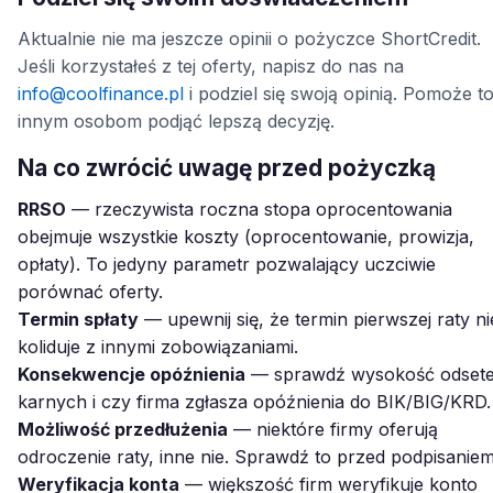
Aktualnie nie ma jeszcze opinii o pożyczce ShortCredit.
Jeśli korzystałeś z tej oferty, napisz do nas na
info@coolfinance.pl
i podziel się swoją opinią. Pomoże t
innym osobom podjąć lepszą decyzję.
Na co zwrócić uwagę przed pożyczką
RRSO
— rzeczywista roczna stopa oprocentowania
obejmuje wszystkie koszty (oprocentowanie, prowizja,
opłaty). To jedyny parametr pozwalający uczciwie
porównać oferty.
Termin spłaty
— upewnij się, że termin pierwszej raty ni
koliduje z innymi zobowiązaniami.
Konsekwencje opóźnienia
— sprawdź wysokość odset
karnych i czy firma zgłasza opóźnienia do BIK/BIG/KRD.
Możliwość przedłużenia
— niektóre firmy oferują
odroczenie raty, inne nie. Sprawdź to przed podpisaniem
Weryfikacja konta
— większość firm weryfikuje konto