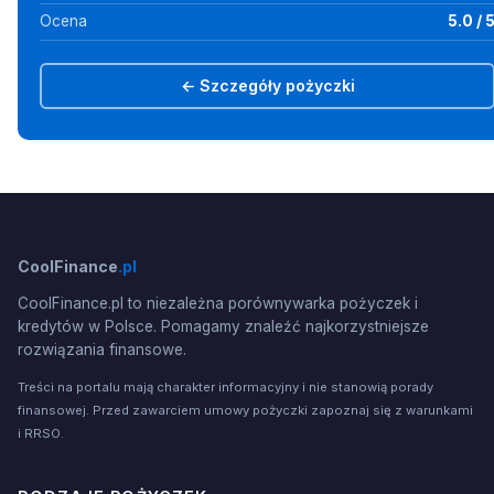
Ocena
5.0 / 
← Szczegóły pożyczki
CoolFinance
.pl
CoolFinance.pl to niezależna porównywarka pożyczek i
kredytów w Polsce. Pomagamy znaleźć najkorzystniejsze
rozwiązania finansowe.
Treści na portalu mają charakter informacyjny i nie stanowią porady
finansowej. Przed zawarciem umowy pożyczki zapoznaj się z warunkami
i RRSO.