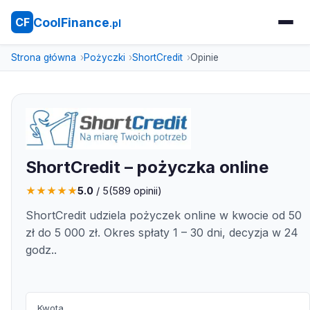
CoolFinance
CF
.pl
Strona główna
Pożyczki
ShortCredit
Opinie
ShortCredit – pożyczka online
★
★
★
★
★
5.0
/ 5
(
589
opinii)
ShortCredit udziela pożyczek online w kwocie od 50
zł do 5 000 zł. Okres spłaty 1 – 30 dni, decyzja w 24
godz..
Kwota