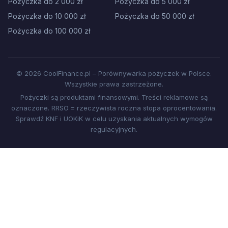
Pożyczka do 2 000 zł
Pożyczka do 5 000 zł
Pożyczka do 10 000 zł
Pożyczka do 50 000 zł
Pożyczka do 100 000 zł
© 2026 CoolFinance.pl – Porównywarka pożyczek w Polsce.
Wszystkie prawa zastrzeżone.
Pożyczki są produktami finansowymi. Treści reklamowe są
oznaczone. RRSO = rzeczywista roczna stopa oprocentowania.
Sprawdź KNF i UOKiK w celu uzyskania aktualnych wymogów
regulacyjnych.