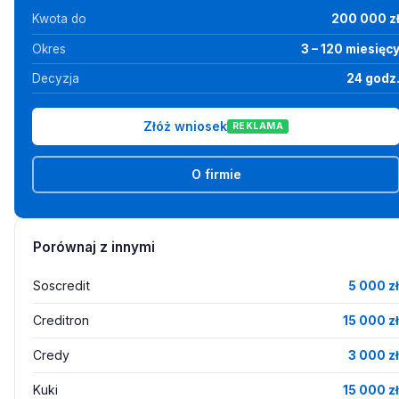
Kwota do
200 000 z
Okres
3 – 120 miesięc
Decyzja
24 godz
Złóż wniosek
REKLAMA
O firmie
Porównaj z innymi
Soscredit
5 000 zł
Creditron
15 000 zł
Credy
3 000 zł
Kuki
15 000 zł