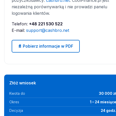
pożyczkodawcy:
cashbro.net
. CoolFinance.pl jest
niezależną porównywarką i nie prowadzi panelu
logowania klientów.
Telefon:
+48 221 530 522
E-mail:
support@cashbro.net
📄 Pobierz informacje w PDF
Złóż wniosek
Kwota do
30 000 z
Okres
1 – 24 miesiąc
Decyzja
24 godz