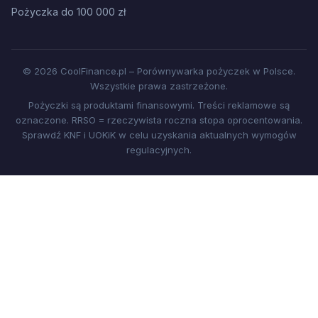
Pożyczka do 100 000 zł
© 2026 CoolFinance.pl – Porównywarka pożyczek w Polsce.
Wszystkie prawa zastrzeżone.
Pożyczki są produktami finansowymi. Treści reklamowe są
oznaczone. RRSO = rzeczywista roczna stopa oprocentowania.
Sprawdź KNF i UOKiK w celu uzyskania aktualnych wymogów
regulacyjnych.