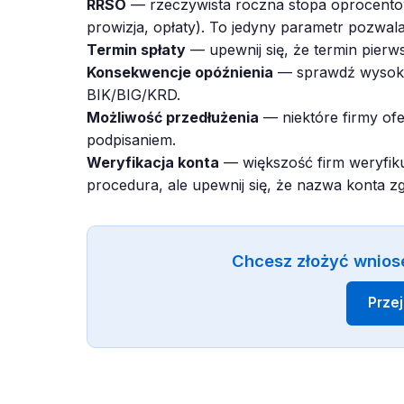
RRSO
— rzeczywista roczna stopa oprocentow
prowizja, opłaty). To jedyny parametr pozwal
Termin spłaty
— upewnij się, że termin pierws
Konsekwencje opóźnienia
— sprawdź wysokoś
BIK/BIG/KRD.
Możliwość przedłużenia
— niektóre firmy ofe
podpisaniem.
Weryfikacja konta
— większość firm weryfiku
procedura, ale upewnij się, że nazwa konta z
Chcesz złożyć wnios
Prze