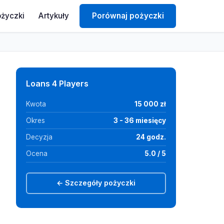
ożyczki
Artykuły
Porównaj pożyczki
Loans 4 Players
Kwota
15 000 zł
Okres
3 - 36 miesięcy
Decyzja
24 godz.
Ocena
5.0 / 5
← Szczegóły pożyczki