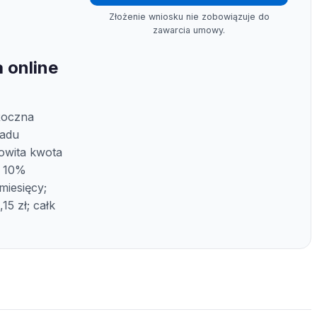
Złożenie wniosku nie zobowiązuje do
zawarcia umowy.
 online
Roczna
ładu
owita kwota
: 10%
miesięcy;
5 zł; całk