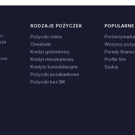
RODZAJE POŻYCZEK
POPULARNE
 i
Pożyczki online
Porównywarka
sze
Chwilówki
Wszyscy poży
Kredyt gotówkowy
Porady finans
orady
Kredyt mieszkaniowy
Profile firm
Kredyty konsolidacyjne
Szukaj
Pożyczki pozabankowe
Pożyczki bez BIK