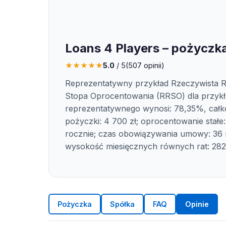
Loans 4 Players – pożyczka
★
★
★
★
★
5.0
/ 5
(
507
opinii)
Reprezentatywny przykład Rzeczywista 
Stopa Oprocentowania (RRSO) dla przyk
reprezentatywnego wynosi: 78,35%, całk
pożyczki: 4 700 zł; oprocentowanie stałe
rocznie; czas obowiązywania umowy: 36 
wysokość miesięcznych równych rat: 282,1
Pożyczka
Spółka
FAQ
Opinie