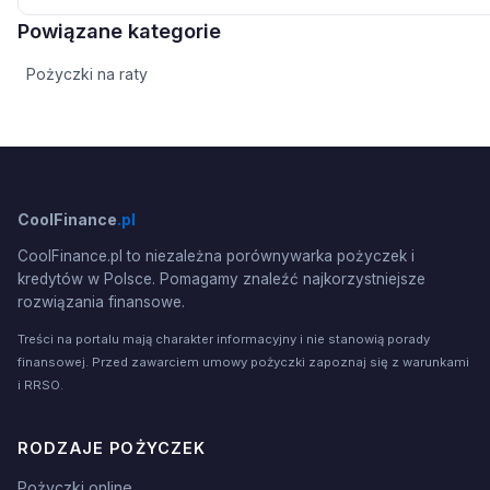
Powiązane kategorie
Pożyczki na raty
CoolFinance
.pl
CoolFinance.pl to niezależna porównywarka pożyczek i
kredytów w Polsce. Pomagamy znaleźć najkorzystniejsze
rozwiązania finansowe.
Treści na portalu mają charakter informacyjny i nie stanowią porady
finansowej. Przed zawarciem umowy pożyczki zapoznaj się z warunkami
i RRSO.
RODZAJE POŻYCZEK
Pożyczki online