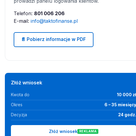
prowadzi panelu logowania klientów.
Telefon:
801 006 206
E-mail:
info@taktofinanse.pl
📄 Pobierz informacje w PDF
Złóż wniosek
Kwota do
10 000 z
Okres
6 – 35 miesięc
Decyzja
24 godz
Złóż wniosek
REKLAMA