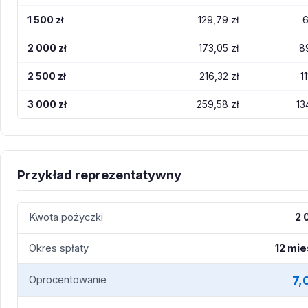
1 500 zł
129,79 zł
6
2 000 zł
173,05 zł
89
2 500 zł
216,32 zł
11
3 000 zł
259,58 zł
13
Przykład reprezentatywny
Kwota pożyczki
2 
Okres spłaty
12 mie
7,
Oprocentowanie