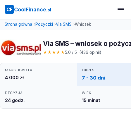
CoolFinance
CF
.pl
Strona główna
Pożyczki
Via SMS
Wniosek
Via SMS – wniosek o pożyc
★
★
★
★
★
5.0 / 5 (436 opinii)
MAKS. KWOTA
OKRES
4 000 zł
7 - 30 dni
DECYZJA
WIEK
24 godz.
15 minut