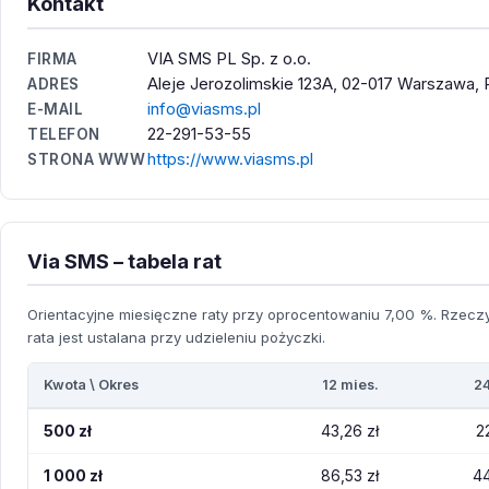
Kontakt
VIA SMS PL Sp. z o.o.
FIRMA
Aleje Jerozolimskie 123A, 02-017 Warszawa, 
ADRES
info@viasms.pl
E-MAIL
22-291-53-55
TELEFON
https://www.viasms.pl
STRONA WWW
Via SMS – tabela rat
Orientacyjne miesięczne raty przy oprocentowaniu 7,00 %. Rzecz
rata jest ustalana przy udzieleniu pożyczki.
Kwota \ Okres
12 mies.
24
500 zł
43,26 zł
2
1 000 zł
86,53 zł
44