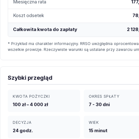
Miesięczna rata
177
Koszt odsetek
78
Całkowita kwota do zapłaty
2 128
* Przykład ma charakter informacyjny. RRSO uwzględnia oprocentowan
wszelkie prowizje. Rzeczywiste warunki są ustalane przy zawarciu u
Szybki przegląd
KWOTA POŻYCZKI
OKRES SPŁATY
100 zł – 4 000 zł
7 - 30 dni
DECYZJA
WIEK
24 godz.
15 minut