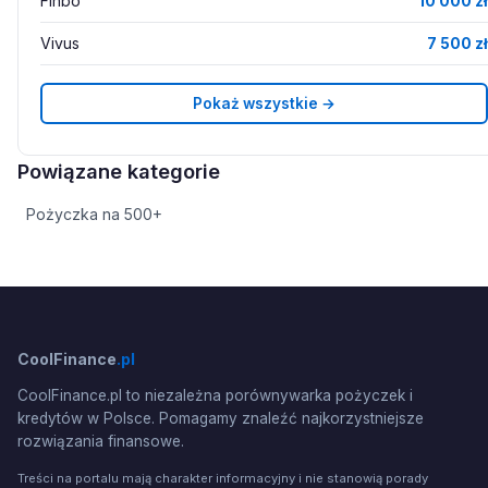
Finbo
10 000 zł
Vivus
7 500 zł
Pokaż wszystkie →
Powiązane kategorie
Pożyczka na 500+
CoolFinance
.pl
CoolFinance.pl to niezależna porównywarka pożyczek i
kredytów w Polsce. Pomagamy znaleźć najkorzystniejsze
rozwiązania finansowe.
Treści na portalu mają charakter informacyjny i nie stanowią porady