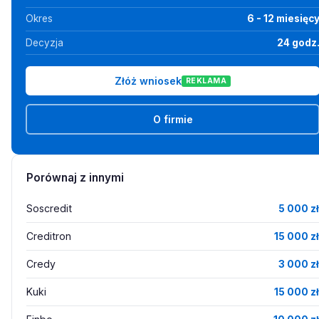
Okres
6 - 12 miesięc
Decyzja
24 godz
Złóż wniosek
REKLAMA
O firmie
Porównaj z innymi
Soscredit
5 000 zł
Creditron
15 000 zł
Credy
3 000 zł
Kuki
15 000 zł