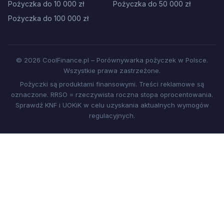
Pożyczka do 10 000 zł
Pożyczka do 50 000 zł
Pożyczka do 100 000 zł
© 2026 CoolFinance.pl – Porównywarka pożyczek w Polsce.
Wszystkie prawa zastrzeżone.
Pożyczki są produktami finansowymi. Treści reklamowe są
oznaczone. RRSO = rzeczywista roczna stopa oprocentowania.
Sprawdź KNF i UOKiK w celu uzyskania aktualnych wymogów
regulacyjnych.