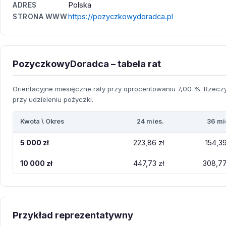
Polska
ADRES
https://pozyczkowydoradca.pl
STRONA WWW
PozyczkowyDoradca – tabela rat
Orientacyjne miesięczne raty przy oprocentowaniu 7,00 %. Rzeczyw
przy udzieleniu pożyczki.
Kwota \ Okres
24 mies.
36 mi
5 000 zł
223,86 zł
154,39
10 000 zł
447,73 zł
308,77
Przykład reprezentatywny