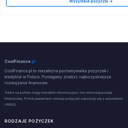
Wszystkie pożyczki →
CoolFinance
.pl
CoolFinance.pl to niezależna porównywarka pożyczek i
kredytów w Polsce. Pomagamy znaleźć najkorzystniejsze
rozwiązania finansowe.
Treści na portalu mają charakter informacyjny i nie stanowią porady
finansowej. Przed zawarciem umowy pożyczki zapoznaj się z warunkami
i RRSO.
RODZAJE POŻYCZEK