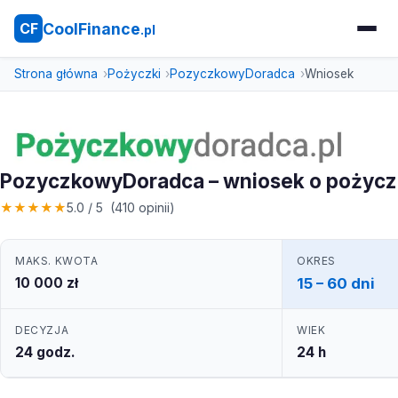
CoolFinance
CF
.pl
Strona główna
Pożyczki
PozyczkowyDoradca
Wniosek
PozyczkowyDoradca – wniosek o pożyc
★
★
★
★
★
5.0 / 5 (410 opinii)
MAKS. KWOTA
OKRES
10 000 zł
15 – 60 dni
DECYZJA
WIEK
24 godz.
24 h