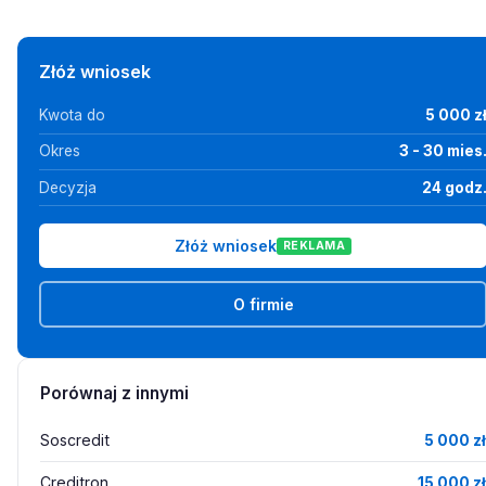
Złóż wniosek
Kwota do
5 000 z
Okres
3 - 30 mies
Decyzja
24 godz
Złóż wniosek
REKLAMA
O firmie
Porównaj z innymi
Soscredit
5 000 zł
Creditron
15 000 zł