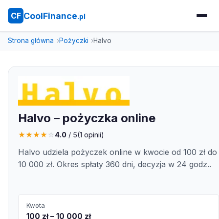
CoolFinance
CF
.pl
Strona główna
Pożyczki
Halvo
Halvo – pożyczka online
★
★
★
★
☆
4.0
/ 5
(
1
opinii)
Halvo udziela pożyczek online w kwocie od 100 zł do
10 000 zł. Okres spłaty 360 dni, decyzja w 24 godz..
Kwota
100 zł – 10 000 zł