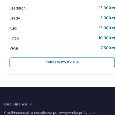
Creditron
15 000 zł
Credy
3 000 zł
Kuki
15 000 zł
Finbo
10 000 zł
Vivus
7 500 zł
Pokaż wszystkie →
CoolFinance
.pl
CoolFinance.pl to niezależna porównywarka pożyczek i