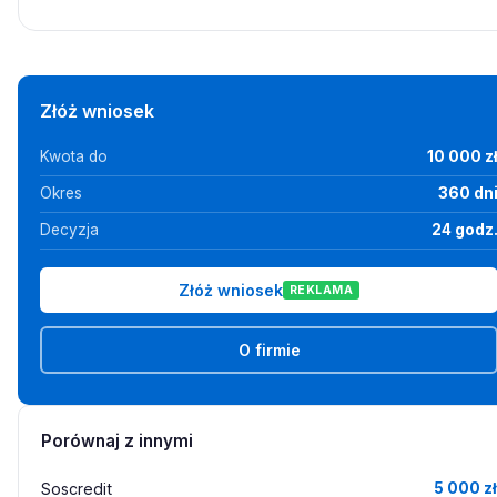
Złóż wniosek
Kwota do
10 000 z
Okres
360 dn
Decyzja
24 godz
Złóż wniosek
REKLAMA
O firmie
Porównaj z innymi
Soscredit
5 000 zł