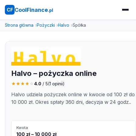
CoolFinance
CF
.pl
Strona główna
Pożyczki
Halvo
Spółka
Halvo – pożyczka online
★
★
★
★
☆
4.0
/ 5
(
1
opinii)
Halvo udziela pożyczek online w kwocie od 100 zł do
10 000 zł. Okres spłaty 360 dni, decyzja w 24 godz..
Kwota
100 zł – 10 000 zł