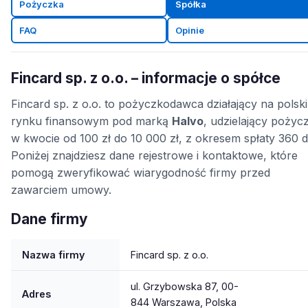
Pożyczka
Spółka
FAQ
Opinie
Fincard sp. z o.o. – informacje o spółce
Fincard sp. z o.o. to pożyczkodawca działający na polsk
rynku finansowym pod marką
Halvo
, udzielający pożyc
w kwocie od 100 zł do 10 000 zł, z okresem spłaty 360 d
Poniżej znajdziesz dane rejestrowe i kontaktowe, które
pomogą zweryfikować wiarygodność firmy przed
zawarciem umowy.
Dane firmy
Nazwa firmy
Fincard sp. z o.o.
ul. Grzybowska 87, 00-
Adres
844 Warszawa, Polska