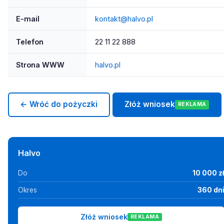
E-mail
kontakt@halvo.pl
Telefon
22 11 22 888
Strona WWW
halvo.pl
← Wróć do pożyczki
Złóż wniosek
REKLAMA
Halvo
Do
10 000 z
Okres
360 dn
Złóż wniosek
REKLAMA