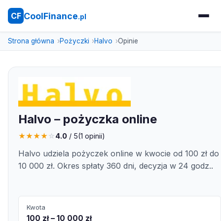
CoolFinance
CF
.pl
Strona główna
Pożyczki
Halvo
Opinie
Halvo – pożyczka online
★
★
★
★
☆
4.0
/ 5
(
1
opinii)
Halvo udziela pożyczek online w kwocie od 100 zł do
10 000 zł. Okres spłaty 360 dni, decyzja w 24 godz..
Kwota
100 zł – 10 000 zł