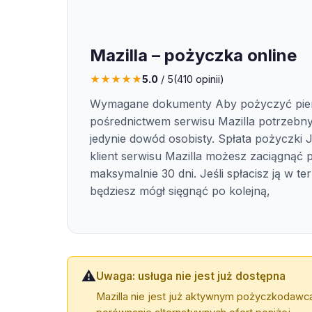
Mazilla – pożyczka online
★
★
★
★
★
5.0
/ 5
(
410
opinii)
Wymagane dokumenty Aby pożyczyć pien
pośrednictwem serwisu Mazilla potrzebny
jedynie dowód osobisty. Spłata pożyczki
klient serwisu Mazilla możesz zaciągnąć
maksymalnie 30 dni. Jeśli spłacisz ją w ter
będziesz mógł sięgnąć po kolejną,
⚠️
Uwaga: usługa nie jest już dostępna
Mazilla nie jest już aktywnym pożyczkodawcą