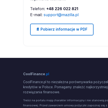
Telefon:
+48 226 022 821
E-mail:
support@mazilla.pl
📄 Pobierz informacje w PDF
CoolFinance
.pl
CoolFinance.pl to niezależna porównywarka pożyczek
kredytów w Polsce. Pomagamy znaleźć najkorzystniej
rozwiązania finansowe.
Treści na portalu mają charakter informacyjny i nie stanowią p
finansowej. Przed zawarciem umowy pożyczki zapoznaj się z