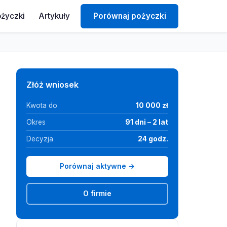
ożyczki
Artykuły
Porównaj pożyczki
Złóż wniosek
Kwota do
10 000 zł
Okres
91 dni – 2 lat
Decyzja
24 godz.
Porównaj aktywne →
O firmie