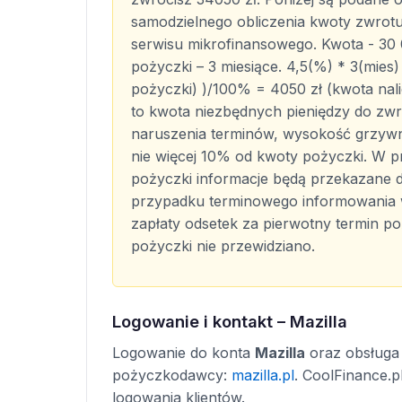
samodzielnego obliczenia kwoty zwrot
serwisu mikrofinansowego. Kwota - 30 0
pożyczki – 3 miesiące. 4,5(%) * 3(mies
pożyczki) )/100% = 4050 zł (kwota nal
to kwota niezbędnych pieniędzy do zwr
naruszenia terminów, wysokość grzywn
nie więcej 10% od kwoty pożyczki. W p
pożyczki informacje będą przekazane d
przypadku terminowego informowania wi
zapłaty odsetek za pierwotny termin p
pożyczki nie przewidziano.
Logowanie i kontakt – Mazilla
Logowanie do konta
Mazilla
oraz obsługa 
pożyczkodawcy:
mazilla.pl
. CoolFinance.p
logowania klientów.