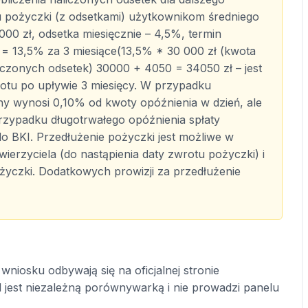
u pożyczki (z odsetkami) użytkownikom średniego
00 zł, odsetka miesięcznie – 4,5%, termin
) = 13,5% za 3 miesiące(13,5% * 30 000 zł (kwota
iczonych odsetek) 30000 + 4050 = 34050 zł – jest
otu po upływie 3 miesięcy. W przypadku
y wynosi 0,10% od kwoty opóźnienia w dzień, ale
rzypadku długotrwałego opóźnienia spłaty
o BKI. Przedłużenie pożyczki jest możliwe w
erzyciela (do nastąpienia daty zwrotu pożyczki) i
ożyczki. Dodatkowych prowizji za przedłużenie
wniosku odbywają się na oficjalnej stronie
l jest niezależną porównywarką i nie prowadzi panelu