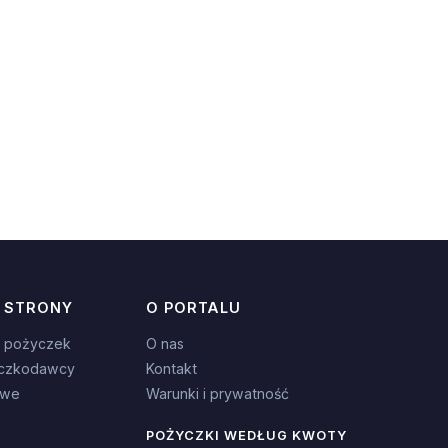
 STRONY
O PORTALU
 pożyczek
O nas
czkodawcy
Kontakt
owe
Warunki i prywatność
POŻYCZKI WEDŁUG KWOTY