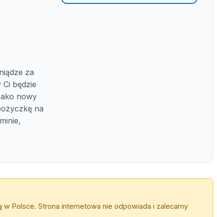
iądze za
 Ci będzie
 Jako nowy
 pożyczkę na
minie,
 w Polsce. Strona internetowa nie odpowiada i zalecamy