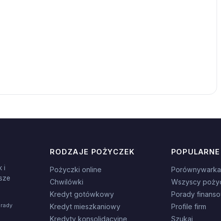
RODZAJE POŻYCZEK
POPULARNE
 i
Pożyczki online
Porównywarka
sze
Chwilówki
Wszyscy poży
Kredyt gotówkowy
Porady finans
orady
Kredyt mieszkaniowy
Profile firm
Kredyty konsolidacyjne
Szukaj