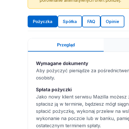
porównanie alternatywnych ofert poniżej.
Pożyczka
Spółka
FAQ
Opinie
Przegląd
Wymagane dokumenty
Aby pożyczyć pieniądze za pośrednictwem
osobisty.
Spłata pożyczki
Jako nowy klient serwisu Mazilla możesz 
spłacisz ją w terminie, będziesz mógł sięg
spłacić pożyczkę, wykonaj przelew na ws
wykonanie na poczcie lub w banku, pamięt
ostatecznym terminem spłaty.