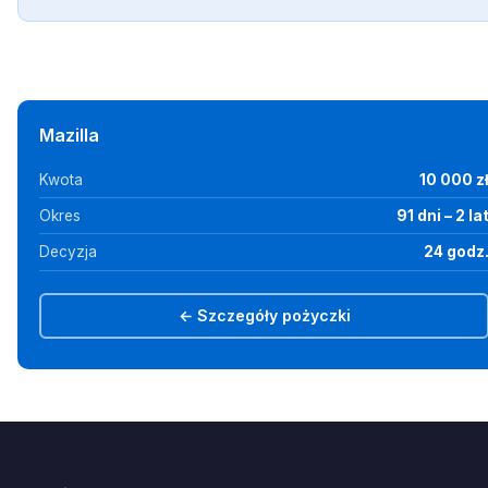
Mazilla
Kwota
10 000 z
Okres
91 dni – 2 la
Decyzja
24 godz
← Szczegóły pożyczki