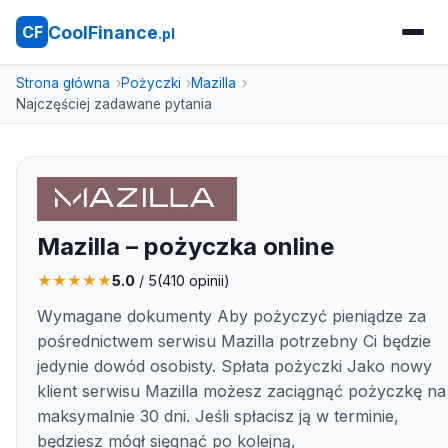
CoolFinance
CF
.pl
Strona główna
Pożyczki
Mazilla
Najczęściej zadawane pytania
Mazilla – pożyczka online
★
★
★
★
★
5.0
/ 5
(
410
opinii)
Wymagane dokumenty Aby pożyczyć pieniądze za
pośrednictwem serwisu Mazilla potrzebny Ci będzie
jedynie dowód osobisty. Spłata pożyczki Jako nowy
klient serwisu Mazilla możesz zaciągnąć pożyczkę na
maksymalnie 30 dni. Jeśli spłacisz ją w terminie,
będziesz mógł sięgnąć po kolejną,