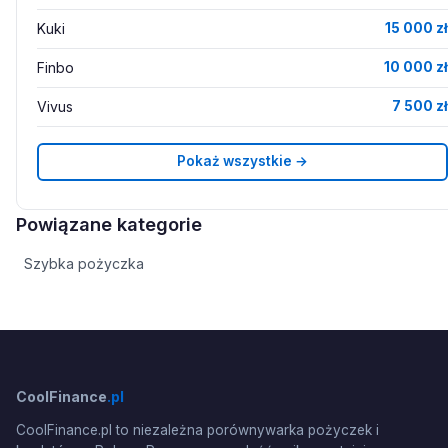
Kuki
15 000 zł
Finbo
10 000 zł
Vivus
7 500 zł
Pokaż wszystkie →
Powiązane kategorie
Szybka pożyczka
CoolFinance
.pl
CoolFinance.pl to niezależna porównywarka pożyczek i