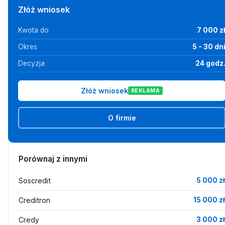
Złóż wniosek
Kwota do
7 000 z
Okres
5 - 30 dn
Decyzja
24 godz
Złóż wniosek
REKLAMA
O firmie
Porównaj z innymi
Soscredit
5 000 zł
Creditron
15 000 zł
Credy
3 000 zł