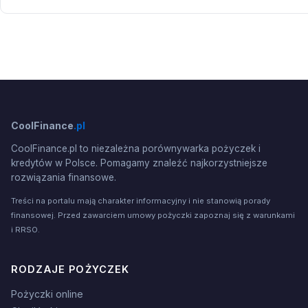
CoolFinance
.pl
CoolFinance.pl to niezależna porównywarka pożyczek i
kredytów w Polsce. Pomagamy znaleźć najkorzystniejsze
rozwiązania finansowe.
Treści na portalu mają charakter informacyjny i nie stanowią porady
finansowej. Przed zawarciem umowy pożyczki zapoznaj się z warunkami
i RRSO.
RODZAJE POŻYCZEK
Pożyczki online