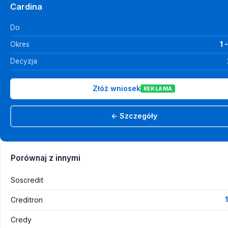
Cardina
Do
Okres
1 
Decyzja
Złóż wniosek
REKLAMA
← Szczegóły
Porównaj z innymi
Soscredit
Creditron
Credy