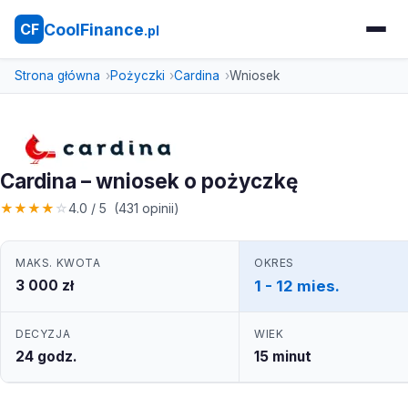
CoolFinance
CF
.pl
Strona główna
Pożyczki
Cardina
Wniosek
Cardina – wniosek o pożyczkę
★
★
★
★
☆
4.0 / 5 (431 opinii)
MAKS. KWOTA
OKRES
3 000 zł
1 - 12 mies.
DECYZJA
WIEK
24 godz.
15 minut