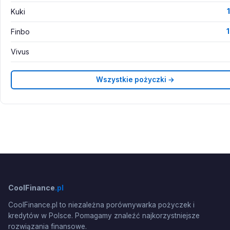
Kuki
Finbo
Vivus
Wszystkie pożyczki →
CoolFinance
.pl
CoolFinance.pl to niezależna porównywarka pożyczek i
kredytów w Polsce. Pomagamy znaleźć najkorzystniejsze
rozwiązania finansowe.