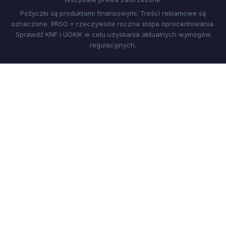
Pożyczki są produktami finansowymi. Treści reklamowe są
oznaczone. RRSO = rzeczywista roczna stopa oprocentowania.
Sprawdź KNF i UOKiK w celu uzyskania aktualnych wymogów
regulacyjnych.