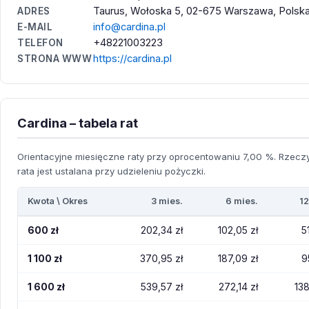
Taurus, Wołoska 5, 02-675 Warszawa, Polsk
ADRES
info@cardina.pl
E-MAIL
+48221003223
TELEFON
https://cardina.pl
STRONA WWW
Cardina – tabela rat
Orientacyjne miesięczne raty przy oprocentowaniu 7,00 %. Rzecz
rata jest ustalana przy udzieleniu pożyczki.
Kwota \ Okres
3 mies.
6 mies.
12
600 zł
202,34 zł
102,05 zł
5
1 100 zł
370,95 zł
187,09 zł
9
1 600 zł
539,57 zł
272,14 zł
138