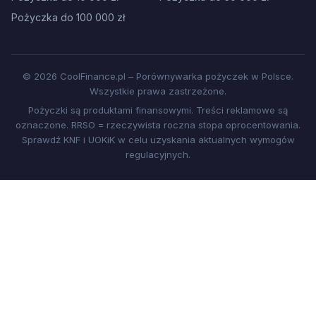
Pożyczka do 100 000 zł
© 2026 CoolFinance.pl – Porównywarka pożyczek w Polsce.
Wszystkie prawa zastrzeżone.
Pożyczki są produktami finansowymi. Treści reklamowe są
oznaczone. RRSO = rzeczywista roczna stopa oprocentowania.
Sprawdź KNF i UOKiK w celu uzyskania aktualnych wymogów
regulacyjnych.