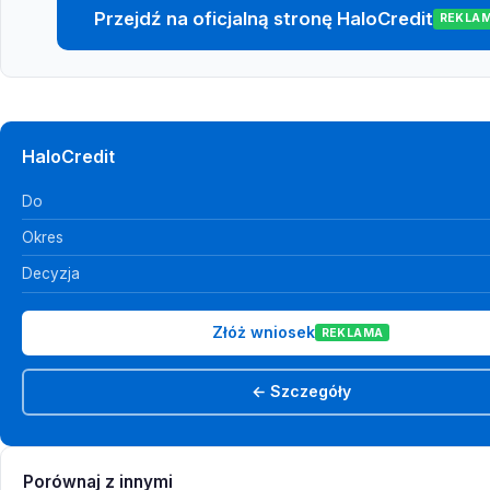
Przejdź na oficjalną stronę HaloCredit
REKLA
HaloCredit
Do
Okres
Decyzja
Złóż wniosek
REKLAMA
← Szczegóły
Porównaj z innymi