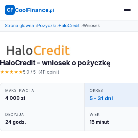
CoolFinance
CF
.pl
Strona główna
Pożyczki
HaloCredit
Wniosek
HaloCredit – wniosek o pożyczkę
★
★
★
★
★
5.0 / 5 (411 opinii)
MAKS. KWOTA
OKRES
4 000 zł
5 - 31 dni
DECYZJA
WIEK
24 godz.
15 minut