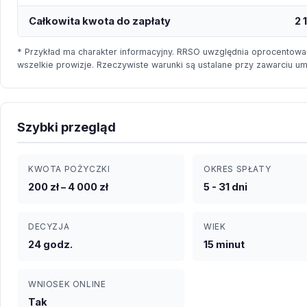
Całkowita kwota do zapłaty
2 
* Przykład ma charakter informacyjny. RRSO uwzględnia oprocentowan
wszelkie prowizje. Rzeczywiste warunki są ustalane przy zawarciu u
Szybki przegląd
KWOTA POŻYCZKI
OKRES SPŁATY
200 zł – 4 000 zł
5 - 31 dni
DECYZJA
WIEK
24 godz.
15 minut
WNIOSEK ONLINE
Tak