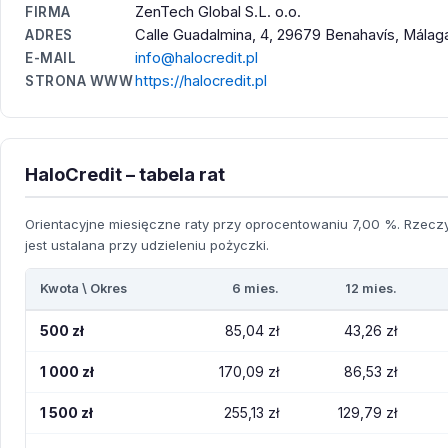
ZenTech Global S.L. o.o.
FIRMA
Calle Guadalmina, 4, 29679 Benahavís, Málag
ADRES
info@halocredit.pl
E-MAIL
https://halocredit.pl
STRONA WWW
HaloCredit – tabela rat
Orientacyjne miesięczne raty przy oprocentowaniu 7,00 %. Rzeczy
jest ustalana przy udzieleniu pożyczki.
Kwota \ Okres
6 mies.
12 mies.
500 zł
85,04 zł
43,26 zł
1 000 zł
170,09 zł
86,53 zł
1 500 zł
255,13 zł
129,79 zł