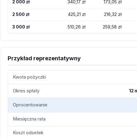
2 000 zł
340,17 zł
173,05 zł
2 500 zł
425,21 zł
216,32 zł
3 000 zł
510,26 zł
259,58 zł
Przykład reprezentatywny
Kwota pożyczki
Okres spłaty
12 
Oprocentowanie
Miesięczna rata
Koszt odsetek