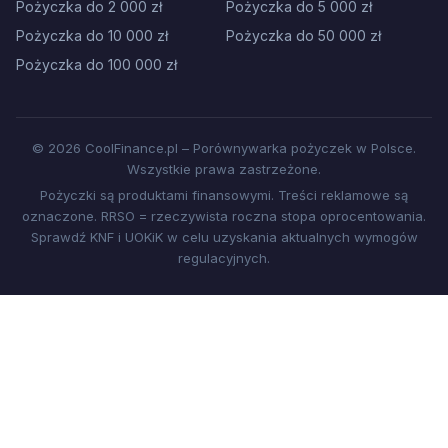
Pożyczka do 2 000 zł
Pożyczka do 5 000 zł
Pożyczka do 10 000 zł
Pożyczka do 50 000 zł
Pożyczka do 100 000 zł
© 2026 CoolFinance.pl – Porównywarka pożyczek w Polsce.
Wszystkie prawa zastrzeżone.
Pożyczki są produktami finansowymi. Treści reklamowe są
oznaczone. RRSO = rzeczywista roczna stopa oprocentowania.
Sprawdź KNF i UOKiK w celu uzyskania aktualnych wymogów
regulacyjnych.