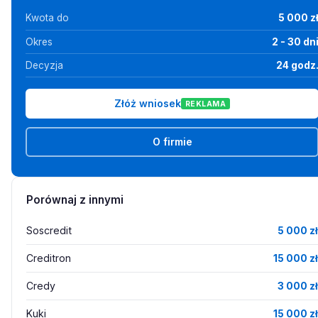
Kwota do
5 000 z
Okres
2 - 30 dn
Decyzja
24 godz
Złóż wniosek
REKLAMA
O firmie
Porównaj z innymi
Soscredit
5 000 zł
Creditron
15 000 zł
Credy
3 000 zł
Kuki
15 000 zł