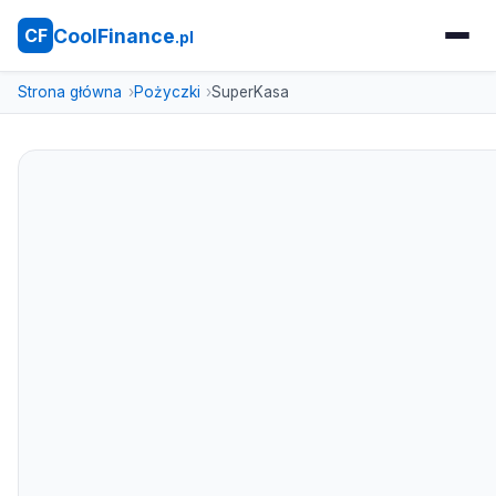
CoolFinance
CF
.pl
Strona główna
Pożyczki
SuperKasa