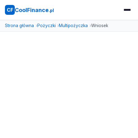
CoolFinance
CF
.pl
Strona główna
Pożyczki
Multipożyczka
Wniosek