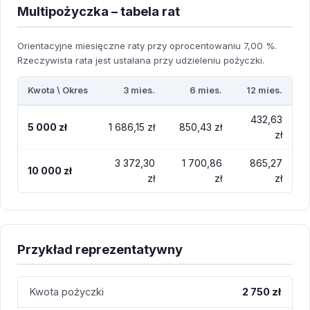
Multipożyczka – tabela rat
Orientacyjne miesięczne raty przy oprocentowaniu 7,00 %.
Rzeczywista rata jest ustalana przy udzieleniu pożyczki.
Kwota \ Okres
3 mies.
6 mies.
12 mies.
432,63
5 000 zł
1 686,15 zł
850,43 zł
zł
3 372,30
1 700,86
865,27
10 000 zł
zł
zł
zł
Przykład reprezentatywny
Kwota pożyczki
2 750 zł