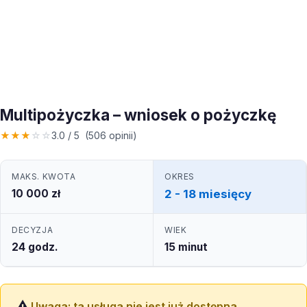
Multipożyczka – wniosek o pożyczkę
★
★
★
☆
☆
3.0 / 5 (506 opinii)
MAKS. KWOTA
OKRES
10 000 zł
2 - 18 miesięcy
DECYZJA
WIEK
24 godz.
15 minut
Uwaga: ta usługa nie jest już dostępna