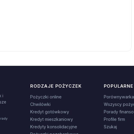
RODZAJE POŻYCZEK
POPULARNE
 i
Pożyczki online
Porównywarka
sze
Chwilówki
Wszyscy poży
Kredyt gotówkowy
Porady finans
orady
Kredyt mieszkaniowy
Profile firm
Kredyty konsolidacyjne
Szukaj