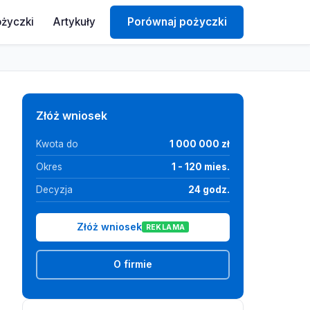
ożyczki
Artykuły
Porównaj pożyczki
Złóż wniosek
Kwota do
1 000 000 zł
Okres
1 - 120 mies.
Decyzja
24 godz.
Złóż wniosek
REKLAMA
O firmie