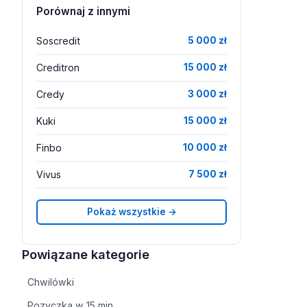
Porównaj z innymi
Soscredit
5 000 zł
Creditron
15 000 zł
Credy
3 000 zł
Kuki
15 000 zł
Finbo
10 000 zł
Vivus
7 500 zł
Pokaż wszystkie →
Powiązane kategorie
Chwilówki
Pozyczka w 15 min