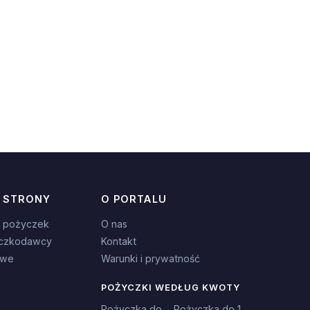
 STRONY
O PORTALU
 pożyczek
O nas
czkodawcy
Kontakt
owe
Warunki i prywatność
POŻYCZKI WEDŁUG KWOTY
Pożyczka do
Pożyczka do 1