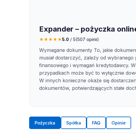
Expander – pożyczka onlin
★
★
★
★
★
5.0
/ 5
(
507
opinii)
Wymagane dokumenty To, jakie dokument
musiał dostarczyć, zależy od wybranego
finansowego i wymagań kredytodawcy. W
przypadkach może być to wyłącznie dowó
W innych konieczne okaże się dostarczen
dokumentów, potwierdzających stałe doc
Pożyczka
Spółka
FAQ
Opinie