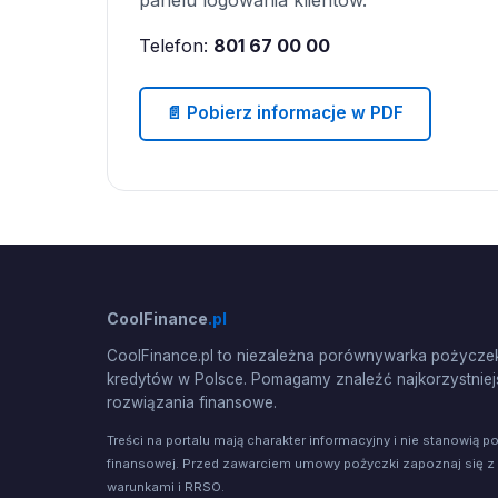
Telefon:
801 67 00 00
📄 Pobierz informacje w PDF
CoolFinance
.pl
CoolFinance.pl to niezależna porównywarka pożyczek
kredytów w Polsce. Pomagamy znaleźć najkorzystniej
rozwiązania finansowe.
Treści na portalu mają charakter informacyjny i nie stanowią p
finansowej. Przed zawarciem umowy pożyczki zapoznaj się z
warunkami i RRSO.