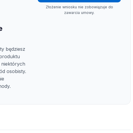
Złożenie wniosku nie zobowiązuje do
zawarcia umowy.
e
y będziesz
 produktu
 niektórych
d osobisty.
ie
hody.