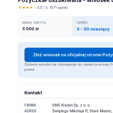
★
★
★
★
☆
4.0 / 5 (571 opinii)
MAKS. KWOTA
OKRES
5 000 zł
3 - 30 miesięcy
Złóż wniosek na oficjalnej stronie Po
Złożenie wniosku nie zobowiązuje do zawarcia umowy. P
prawa.
Kontakt
SMS Kredyt Sp. z o. o.
FIRMA
Świętego Mikołaja 11, Stare Miast
ADRES