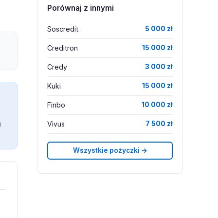
Porównaj z innymi
Soscredit
5 000 zł
Creditron
15 000 zł
Credy
3 000 zł
Kuki
15 000 zł
Finbo
10 000 zł
Vivus
7 500 zł
i
Wszystkie pożyczki →