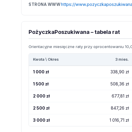
https://www.pozyczkaposzukiwana
STRONA WWW
PożyczkaPoszukiwana – tabela rat
Orientacyjne miesięczne raty przy oprocentowaniu 10,0
Kwota \ Okres
3 mies.
1 000 zł
338,90 zł
1 500 zł
508,36 zł
2 000 zł
677,81 zł
2 500 zł
847,26 zł
3 000 zł
1 016,71 zł