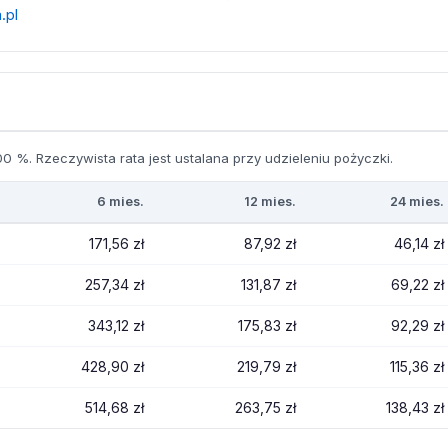
.pl
0 %. Rzeczywista rata jest ustalana przy udzieleniu pożyczki.
6 mies.
12 mies.
24 mies.
171,56 zł
87,92 zł
46,14 zł
257,34 zł
131,87 zł
69,22 zł
343,12 zł
175,83 zł
92,29 zł
428,90 zł
219,79 zł
115,36 zł
514,68 zł
263,75 zł
138,43 zł