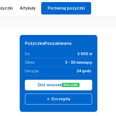
ożyczki
Artykuły
Porównaj pożyczki
PożyczkaPoszukiwana
Do
5 000 zł
Okres
3 - 30 miesięcy
Decyzja
24 godz.
Złóż wniosek
REKLAMA
← Szczegóły