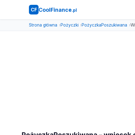
CoolFinance
CF
.pl
Strona główna
Pożyczki
PożyczkaPoszukiwana
W
PożyczkaPoszukiwana – wniosek 