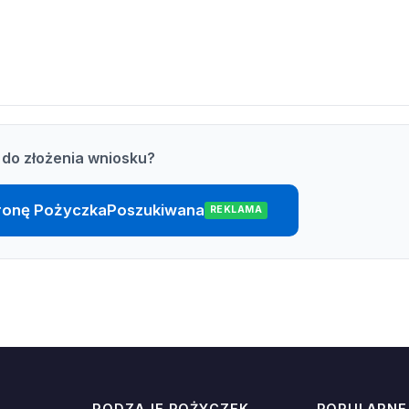
do złożenia wniosku?
stronę PożyczkaPoszukiwana
REKLAMA
RODZAJE POŻYCZEK
POPULARNE