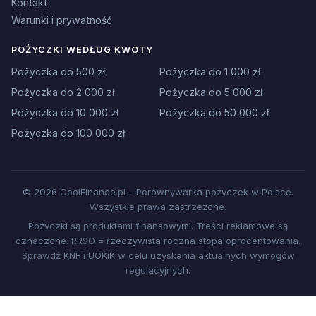
Kontakt
Warunki i prywatność
POŻYCZKI WEDŁUG KWOTY
Pożyczka do 500 zł
Pożyczka do 1 000 zł
Pożyczka do 2 000 zł
Pożyczka do 5 000 zł
Pożyczka do 10 000 zł
Pożyczka do 50 000 zł
Pożyczka do 100 000 zł
© 2026 CoolFinance.pl – Porównywarka pożyczek w Polsce.
Wszystkie prawa zastrzeżone.
Pożyczki są produktami finansowymi. Treści reklamowe są
oznaczone. RRSO = rzeczywista roczna stopa oprocentowania.
Sprawdź KNF i UOKiK w celu uzyskania aktualnych wymogów
regulacyjnych.