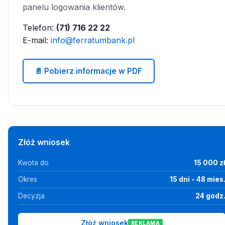
panelu logowania klientów.
Telefon:
(71) 716 22 22
E-mail:
info@ferratumbank.pl
📄 Pobierz informacje w PDF
Złóż wniosek
Kwota do
15 000 z
Okres
15 dni - 48 mies
Decyzja
24 godz
Złóż wniosek
REKLAMA