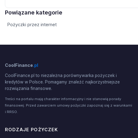
Powiązane kategorie
Pożyczki przez internet
CoolFinance
.pl
CoolFinance.pl to niezależna porównywarka pożyczek i
kredytów w Polsce. Pomagamy znaleźć najkorzystniejsze
rozwiązania finansowe.
Treści na portalu mają charakter informacyjny i nie stanowią porady
finansowej. Przed zawarciem umowy pożyczki zapoznaj się z warunkami
i RRSO.
RODZAJE POŻYCZEK