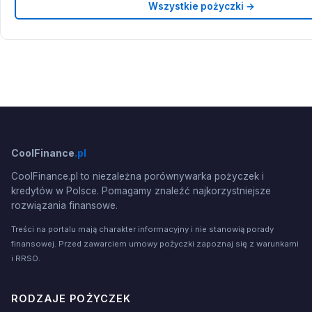
Wszystkie pożyczki →
CoolFinance
.pl
CoolFinance.pl to niezależna porównywarka pożyczek i
kredytów w Polsce. Pomagamy znaleźć najkorzystniejsze
rozwiązania finansowe.
Treści na portalu mają charakter informacyjny i nie stanowią porady
finansowej. Przed zawarciem umowy pożyczki zapoznaj się z warunkami
i RRSO.
RODZAJE POŻYCZEK