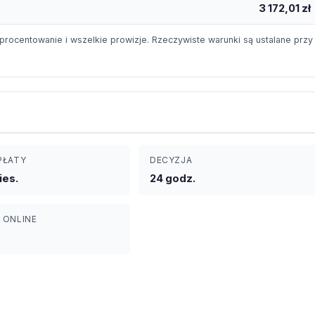
3 172,01 zł
procentowanie i wszelkie prowizje. Rzeczywiste warunki są ustalane przy
PŁATY
DECYZJA
ies.
24 godz.
 ONLINE