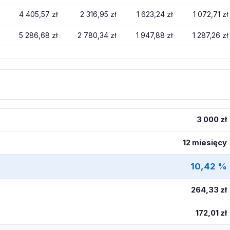
4 405,57 zł
2 316,95 zł
1 623,24 zł
1 072,71 zł
5 286,68 zł
2 780,34 zł
1 947,88 zł
1 287,26 zł
3 000 zł
12 miesięcy
10,42 %
264,33 zł
172,01 zł