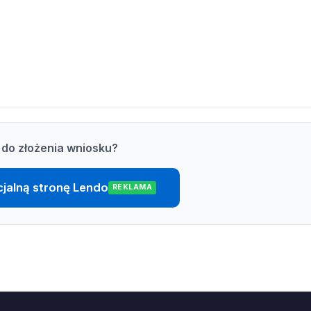
do złożenia wniosku?
cjalną stronę Lendo
REKLAMA