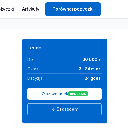
ożyczki
Artykuły
Porównaj pożyczki
Lendo
Do
60 000 zł
Okres
3 - 84 mies.
Decyzja
24 godz.
Złóż wniosek
REKLAMA
← Szczegóły