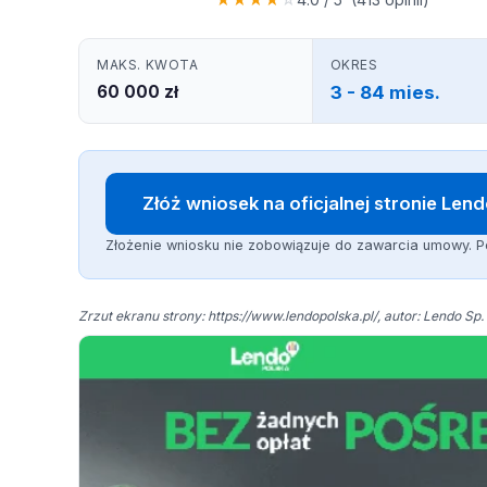
MAKS. KWOTA
OKRES
60 000 zł
3 - 84 mies.
Złóż wniosek na oficjalnej stronie Len
Złożenie wniosku nie zobowiązuje do zawarcia umowy. P
Zrzut ekranu strony: https://www.lendopolska.pl/, autor: Lendo Sp. 