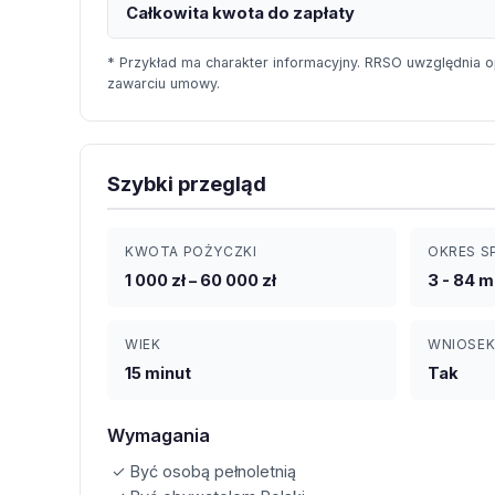
Całkowita kwota do zapłaty
* Przykład ma charakter informacyjny. RRSO uwzględnia o
zawarciu umowy.
Szybki przegląd
KWOTA POŻYCZKI
OKRES S
1 000 zł – 60 000 zł
3 - 84 m
WIEK
WNIOSEK
15 minut
Tak
Wymagania
✓ Być osobą pełnoletnią