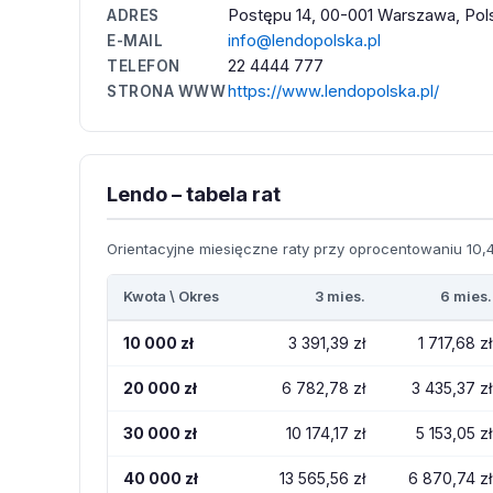
Postępu 14, 00-001 Warszawa, Pol
ADRES
info@lendopolska.pl
E-MAIL
22 4444 777
TELEFON
https://www.lendopolska.pl/
STRONA WWW
Lendo – tabela rat
Orientacyjne miesięczne raty przy oprocentowaniu 10,4
Kwota \ Okres
3 mies.
6 mies.
10 000 zł
3 391,39 zł
1 717,68 zł
20 000 zł
6 782,78 zł
3 435,37 zł
30 000 zł
10 174,17 zł
5 153,05 zł
40 000 zł
13 565,56 zł
6 870,74 zł