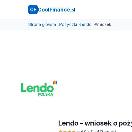
CoolFinance
CF
.pl
Strona główna
Pożyczki
Lendo
Wniosek
Lendo – wniosek o po
★
★
★
★
☆
4.0 / 5 (413 opinii)