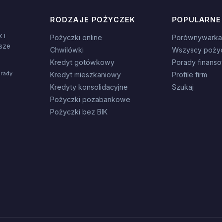
RODZAJE POŻYCZEK
POPULARNE
 i
Pożyczki online
Porównywarka
sze
Chwilówki
Wszyscy poży
Kredyt gotówkowy
Porady finans
orady
Kredyt mieszkaniowy
Profile firm
Kredyty konsolidacyjne
Szukaj
Pożyczki pozabankowe
Pożyczki bez BIK