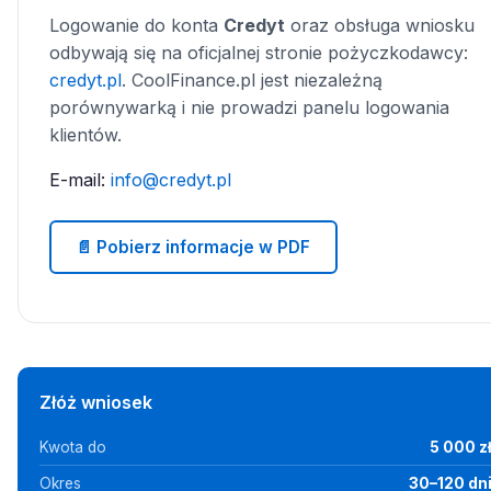
Logowanie do konta
Credyt
oraz obsługa wniosku
odbywają się na oficjalnej stronie pożyczkodawcy:
credyt.pl
. CoolFinance.pl jest niezależną
porównywarką i nie prowadzi panelu logowania
klientów.
E-mail:
info@credyt.pl
📄 Pobierz informacje w PDF
Złóż wniosek
Kwota do
5 000 z
Okres
30–120 dn