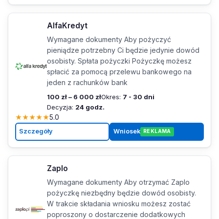
AlfaKredyt
Wymagane dokumenty Aby pożyczyć
pieniądze potrzebny Ci będzie jedynie dowód
osobisty. Spłata pożyczki Pożyczkę możesz
spłacić za pomocą przelewu bankowego na
jeden z rachunków bank
100 zł – 6 000 zł
Okres:
7 - 30 dni
Decyzja:
24 godz.
★
★
★
★
★
5.0
Szczegóły
Wniosek
REKLAMA
Zaplo
Wymagane dokumenty Aby otrzymać Zaplo
pożyczkę niezbędny będzie dowód osobisty.
W trakcie składania wniosku możesz zostać
poproszony o dostarczenie dodatkowych