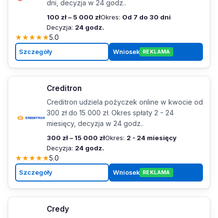
dni, decyzja w 24 godz..
100 zł – 5 000 zł
Okres:
Od 7 do 30 dni
Decyzja:
24 godz.
★
★
★
★
★
5.0
Szczegóły
Wniosek
REKLAMA
Creditron
Creditron udziela pożyczek online w kwocie od
300 zł do 15 000 zł. Okres spłaty 2 - 24
miesięcy, decyzja w 24 godz..
300 zł – 15 000 zł
Okres:
2 - 24 miesięcy
Decyzja:
24 godz.
★
★
★
★
★
5.0
Szczegóły
Wniosek
REKLAMA
Credy