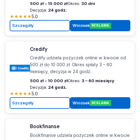
500 zł – 15 000 zł
Okres:
30 dni
Decyzja:
24 godz.
★
★
★
★
★
5.0
Szczegóły
Wniosek
REKLAMA
Credify
Credify udziela pożyczek online w kwocie od
500 zł do 10 000 zł. Okres spłaty 3 – 60
miesięcy, decyzja w 24 godz..
500 zł – 10 000 zł
Okres:
3 – 60 miesięcy
Decyzja:
24 godz.
★
★
★
★
★
5.0
Szczegóły
Wniosek
REKLAMA
Bookfinanse
Bookfinanse udziela pożyczek online w kwocie