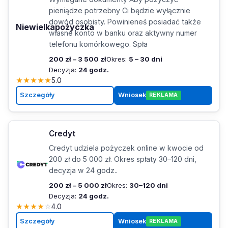
pieniądze potrzebny Ci będzie wyłącznie
dowód osobisty. Powinieneś posiadać także
Niewielkapożyczka
własne konto w banku oraz aktywny numer
telefonu komórkowego. Spła
200 zł – 3 500 zł
Okres:
5 – 30 dni
Decyzja:
24 godz.
★
★
★
★
★
5.0
Szczegóły
Wniosek
REKLAMA
Credyt
Credyt udziela pożyczek online w kwocie od
200 zł do 5 000 zł. Okres spłaty 30–120 dni,
decyzja w 24 godz..
200 zł – 5 000 zł
Okres:
30–120 dni
Decyzja:
24 godz.
★
★
★
★
☆
4.0
Szczegóły
Wniosek
REKLAMA