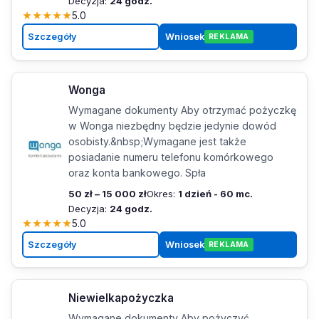
Decyzja:
24 godz.
★
★
★
★
★
5.0
Szczegóły
Wniosek
REKLAMA
Wonga
Wymagane dokumenty Aby otrzymać pożyczkę
w Wonga niezbędny będzie jedynie dowód
osobisty.&nbsp;Wymagane jest także
posiadanie numeru telefonu komórkowego
oraz konta bankowego. Spła
50 zł – 15 000 zł
Okres:
1 dzień - 60 mc.
Decyzja:
24 godz.
★
★
★
★
★
5.0
Szczegóły
Wniosek
REKLAMA
Niewielkapożyczka
Wymagane dokumenty Aby pożyczyć