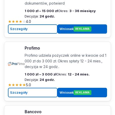
dokumentów, potwierd
1 000 zł – 15 000 zł
Okres:
3 - 36 miesięcy
Decyzja:
24 godz.
★
★
★
★
☆
4.0
Szczegóły
Wniosek
REKLAMA
Profimo
Profimo udziela pożyczek online w kwocie od 1
000 zł do 3 000 zł. Okres spłaty 12 - 24 mies.,
decyzja w 24 godz..
1 000 zł – 3 000 zł
Okres:
12 - 24 mies.
Decyzja:
24 godz.
★
★
★
★
★
5.0
Szczegóły
Wniosek
REKLAMA
Bancovo