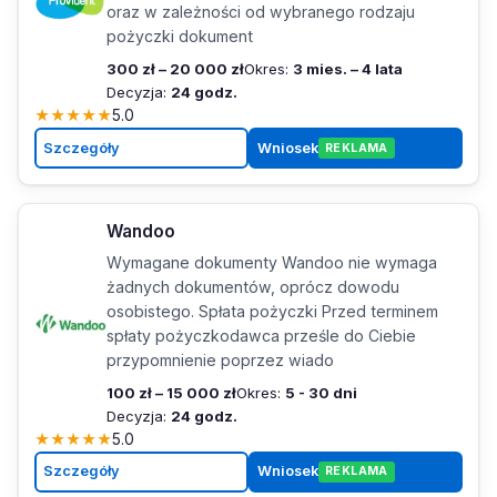
oraz w zależności od wybranego rodzaju
pożyczki dokument
300 zł – 20 000 zł
Okres:
3 mies. – 4 lata
Decyzja:
24 godz.
★
★
★
★
★
5.0
Szczegóły
Wniosek
REKLAMA
Wandoo
Wymagane dokumenty Wandoo nie wymaga
żadnych dokumentów, oprócz dowodu
osobistego. Spłata pożyczki Przed terminem
spłaty pożyczkodawca prześle do Ciebie
przypomnienie poprzez wiado
100 zł – 15 000 zł
Okres:
5 - 30 dni
Decyzja:
24 godz.
★
★
★
★
★
5.0
Szczegóły
Wniosek
REKLAMA