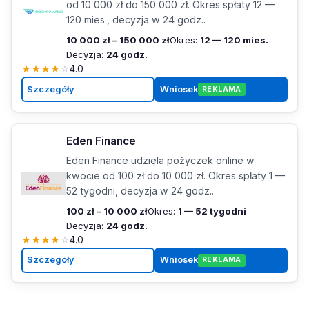
od 10 000 zł do 150 000 zł. Okres spłaty 12 —
120 mies., decyzja w 24 godz..
10 000 zł – 150 000 zł
Okres:
12 — 120 mies.
Decyzja:
24 godz.
★
★
★
★
☆
4.0
Szczegóły
Wniosek
REKLAMA
Eden Finance
Eden Finance udziela pożyczek online w
kwocie od 100 zł do 10 000 zł. Okres spłaty 1 —
52 tygodni, decyzja w 24 godz..
100 zł – 10 000 zł
Okres:
1 — 52 tygodni
Decyzja:
24 godz.
★
★
★
★
☆
4.0
Szczegóły
Wniosek
REKLAMA