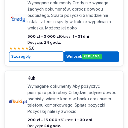
Wymagane dokumenty Credy nie wymaga
żadnych dokumentów, oprócz dowodu
osobistego. Spłata pożyczki Samodzielnie
ustalasz termin spłaty w trakcie wypełniania
wniosku. Możesz jej doko
500 zł – 3 000 zł
Okres:
1 - 31 dni
Decyzja:
24 godz.
★
★
★
★
★
5.0
Szczegóły
Wniosek
REKLAMA
Kuki
Wymagane dokumenty Aby pożyczyć
pieniądze potrzebny Ci będzie jedynie dowód
osobisty, własne konto w banku oraz numer
telefonu komórkowego. Spłata pożyczki
Pożyczkę należy zwrócić
200 zł – 15 000 zł
Okres:
1 – 30 dni
Decyzja:
24 godz.