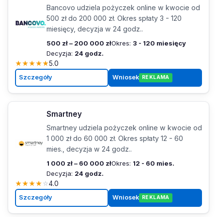
Bancovo udziela pożyczek online w kwocie od
500 zł do 200 000 zł. Okres spłaty 3 - 120
miesięcy, decyzja w 24 godz..
500 zł – 200 000 zł
Okres:
3 - 120 miesięcy
Decyzja:
24 godz.
★
★
★
★
★
5.0
Szczegóły
Wniosek
REKLAMA
Smartney
Smartney udziela pożyczek online w kwocie od
1 000 zł do 60 000 zł. Okres spłaty 12 - 60
mies., decyzja w 24 godz..
1 000 zł – 60 000 zł
Okres:
12 - 60 mies.
Decyzja:
24 godz.
★
★
★
★
☆
4.0
Szczegóły
Wniosek
REKLAMA