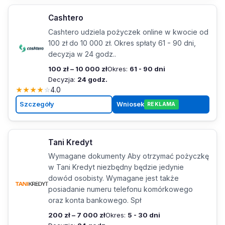
Cashtero
Cashtero udziela pożyczek online w kwocie od
100 zł do 10 000 zł. Okres spłaty 61 - 90 dni,
decyzja w 24 godz..
100 zł – 10 000 zł
Okres:
61 - 90 dni
Decyzja:
24 godz.
★
★
★
★
☆
4.0
Szczegóły
Wniosek
REKLAMA
Tani Kredyt
Wymagane dokumenty Aby otrzymać pożyczkę
w Tani Kredyt niezbędny będzie jedynie
dowód osobisty. Wymagane jest także
posiadanie numeru telefonu komórkowego
oraz konta bankowego. Spł
200 zł – 7 000 zł
Okres:
5 - 30 dni