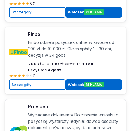
★
★
★
★
★
5.0
Szczegóły
Wniosek
REKLAMA
Finbo
Finbo udziela pożyczek online w kwocie od
200 zł do 10 000 zł. Okres spłaty 1 - 30 dni,
decyzja w 24 godz..
200 zł – 10 000 zł
Okres:
1 - 30 dni
Decyzja:
24 godz.
★
★
★
★
☆
4.0
Szczegóły
Wniosek
REKLAMA
Provident
Wymagane dokumenty Do złożenia wniosku o
pożyczkę wystarczy jedynie: dowód osobisty,
dokument poświadczający dane adresowe