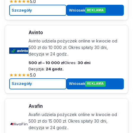
★
★
★
★
★
5.0
Szczegóły
Wniosek
REKLAMA
Avinto
Avinto udziela pożyczek online w kwocie od
500 zł do 10 000 zł. Okres spłaty 30 dni,
decyzja w 24 godz..
500 zł – 10 000 zł
Okres:
30 dni
Decyzja:
24 godz.
★
★
★
★
★
5.0
Szczegóły
Wniosek
REKLAMA
Avafin
Avafin udziela pożyczek online w kwocie od
500 zł do 15 000 zł. Okres spłaty 30 dni,
decyzja w 24 godz..