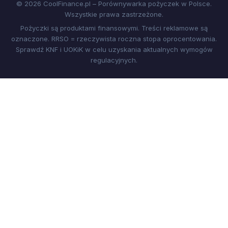
© 2026 CoolFinance.pl – Porównywarka pożyczek w Polsce.
Wszystkie prawa zastrzeżone.
Pożyczki są produktami finansowymi. Treści reklamowe są
oznaczone. RRSO = rzeczywista roczna stopa oprocentowania.
Sprawdź KNF i UOKiK w celu uzyskania aktualnych wymogów
regulacyjnych.