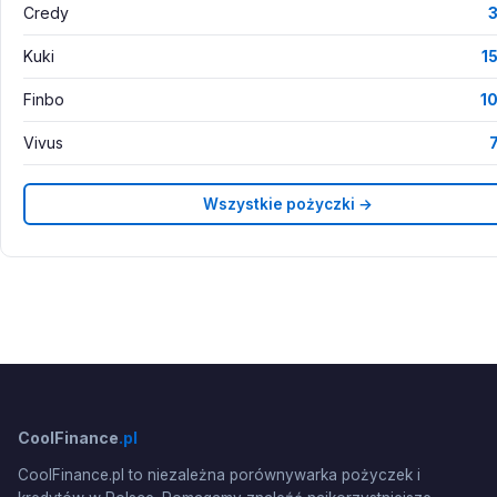
Credy
3
Kuki
1
Finbo
10
Vivus
Wszystkie pożyczki →
CoolFinance
.pl
CoolFinance.pl to niezależna porównywarka pożyczek i