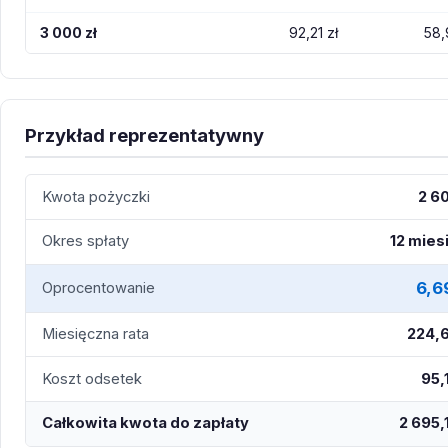
3 000 zł
92,21 zł
58,
Przykład reprezentatywny
Kwota pożyczki
2 60
Okres spłaty
12 mies
6,6
Oprocentowanie
Miesięczna rata
224,6
Koszt odsetek
95,
Całkowita kwota do zapłaty
2 695,