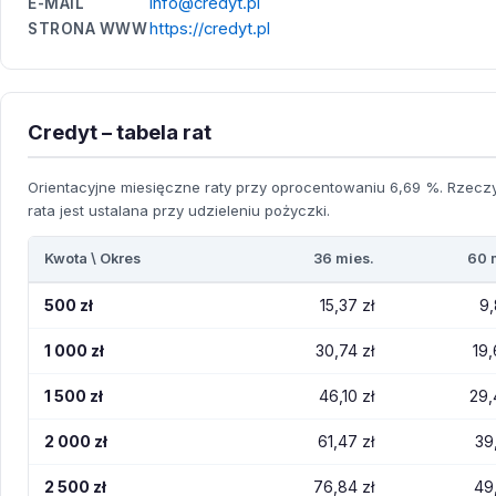
info@credyt.pl
E-MAIL
https://credyt.pl
STRONA WWW
Credyt – tabela rat
Orientacyjne miesięczne raty przy oprocentowaniu 6,69 %. Rzecz
rata jest ustalana przy udzieleniu pożyczki.
Kwota \ Okres
36 mies.
60 
500 zł
15,37 zł
9,
1 000 zł
30,74 zł
19,
1 500 zł
46,10 zł
29,
2 000 zł
61,47 zł
39,
2 500 zł
76,84 zł
49,