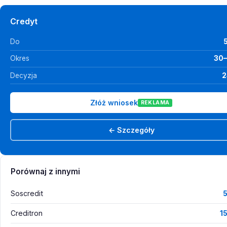
Credyt
Do
Okres
30–
Decyzja
2
Złóż wniosek
REKLAMA
← Szczegóły
Porównaj z innymi
Soscredit
5
Creditron
1