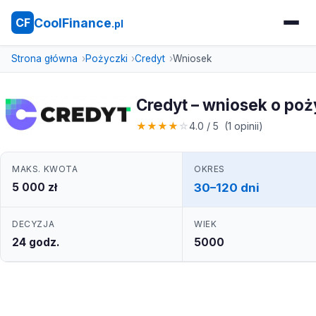
CoolFinance
CF
.pl
Strona główna
Pożyczki
Credyt
Wniosek
Credyt – wniosek o po
★
★
★
★
☆
4.0 / 5 (1 opinii)
MAKS. KWOTA
OKRES
5 000 zł
30–120 dni
DECYZJA
WIEK
24 godz.
5000