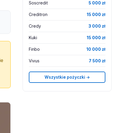
Soscredit
5 000 zł
Creditron
15 000 zł
Credy
3 000 zł
Kuki
15 000 zł
Finbo
10 000 zł
ie
Vivus
7 500 zł
Wszystkie pożyczki →