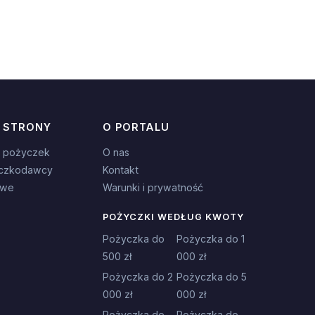
 STRONY
O PORTALU
 pożyczek
O nas
czkodawcy
Kontakt
owe
Warunki i prywatność
POŻYCZKI WEDŁUG KWOTY
Pożyczka do
Pożyczka do 1
500 zł
000 zł
Pożyczka do 2
Pożyczka do 5
000 zł
000 zł
Pożyczka do
Pożyczka do