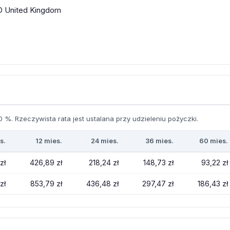
DD United Kingdom
 %. Rzeczywista rata jest ustalana przy udzieleniu pożyczki.
s.
12 mies.
24 mies.
36 mies.
60 mies.
zł
426,89 zł
218,24 zł
148,73 zł
93,22 zł
zł
853,79 zł
436,48 zł
297,47 zł
186,43 zł