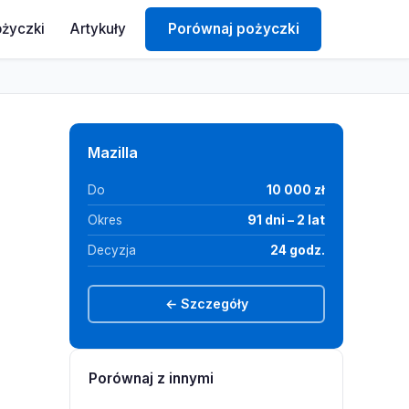
ożyczki
Artykuły
Porównaj pożyczki
Mazilla
Do
10 000 zł
Okres
91 dni – 2 lat
Decyzja
24 godz.
← Szczegóły
Porównaj z innymi