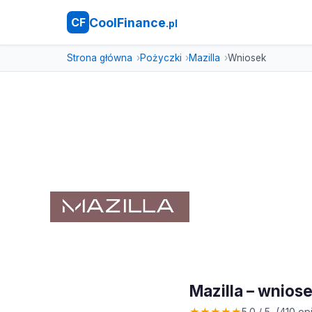
CoolFinance
CF
.pl
Strona główna
Pożyczki
Mazilla
Wniosek
Mazilla – wnios
★
★
★
★
★
5.0 / 5 (410 opi