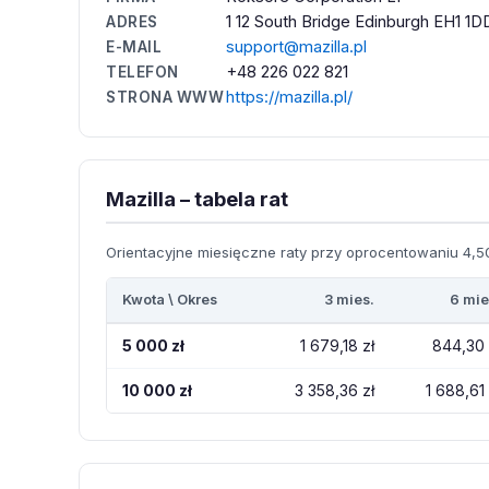
1 12 South Bridge Edinburgh EH1 1
ADRES
support@mazilla.pl
E-MAIL
+48 226 022 821
TELEFON
https://mazilla.pl/
STRONA WWW
Mazilla – tabela rat
Orientacyjne miesięczne raty przy oprocentowaniu 4,50
Kwota \ Okres
3 mies.
6 mie
5 000 zł
1 679,18 zł
844,30 
10 000 zł
3 358,36 zł
1 688,61 