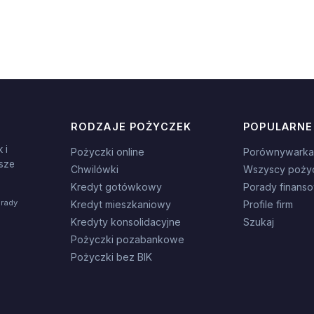
RODZAJE POŻYCZEK
POPULARNE
 i
Pożyczki online
Porównywarka
sze
Chwilówki
Wszyscy poży
Kredyt gotówkowy
Porady finans
orady
Kredyt mieszkaniowy
Profile firm
Kredyty konsolidacyjne
Szukaj
Pożyczki pozabankowe
Pożyczki bez BIK