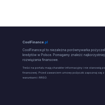
CoolFinance
.pl
CoolFinance.pl to niezależna porównywarka pożyczek
kredytów w Polsce. Pomagamy znaleźć najkorzystniej
rozwiązania finansowe.
Treści na portalu mają charakter informacyjny i nie stanowią p
finansowej. Przed zawarciem umowy pożyczki zapoznaj się z
warunkami i RRSO.