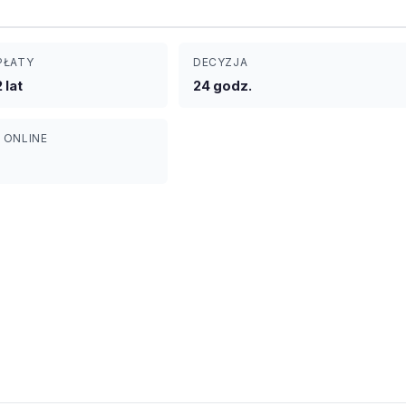
PŁATY
DECYZJA
2 lat
24 godz.
 ONLINE