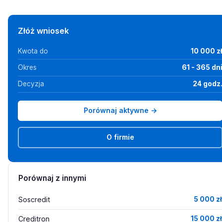
Złóż wniosek
Kwota do
10 000 z
Okres
61 - 365 dn
Decyzja
24 godz
Porównaj aktywne →
O firmie
Porównaj z innymi
Soscredit
5 000 zł
Creditron
15 000 zł