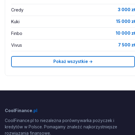
Credy
3 000 zł
Kuki
15 000 zł
Finbo
10 000 zł
Vivus
7 500 zł
Pokaż wszystkie →
CoolFinance
.pl
CoolFinance.pl to niezależna porównywarka pożyczek i
kredytów w Polsce. Pomagamy znaleźć najkorzystniejsze
rozwiązania finansowe.