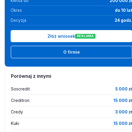
Kwota do
200 000 z
Okres
do 10 la
Decyzja
24 godz
Złóż wniosek
REKLAMA
O firmie
Porównaj z innymi
Soscredit
5 000 zł
Creditron
15 000 zł
Credy
3 000 zł
Kuki
15 000 zł