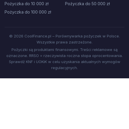
Pożyczka do 10 000 zł
Pożyczka do 50 000 zł
Pożyczka do 100 000 zł
© 2026 CoolFinance.pl – Porównywarka pożyczek w Polsce.
Wszystkie prawa zastrzeżone.
Pożyczki są produktami finansowymi. Treści reklamowe są
oznaczone. RRSO = rzeczywista roczna stopa oprocentowania.
Sprawdź KNF i UOKiK w celu uzyskania aktualnych wymogów
regulacyjnych.