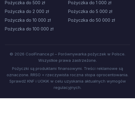
Pożyczka do 500 zł
Pożyczka do 1 000 zł
Pożyczka do 2 000 zł
Pożyczka do 5 000 zł
Pożyczka do 10 000 zł
Pożyczka do 50 000 zł
Pożyczka do 100 000 zł
© 2026 CoolFinance.pl – Porównywarka pożyczek w Polsce.
Wszystkie prawa zastrzeżone.
Pożyczki są produktami finansowymi. Treści reklamowe są
oznaczone. RRSO = rzeczywista roczna stopa oprocentowania.
Sprawdź KNF i UOKiK w celu uzyskania aktualnych wymogów
regulacyjnych.