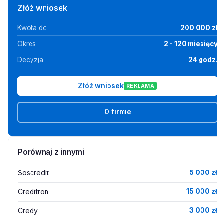
Złóż wniosek
Kwota do
200 000 z
Okres
2 - 120 miesięc
Decyzja
24 godz
Złóż wniosek
REKLAMA
O firmie
Porównaj z innymi
Soscredit
5 000 zł
Creditron
15 000 zł
Credy
3 000 zł