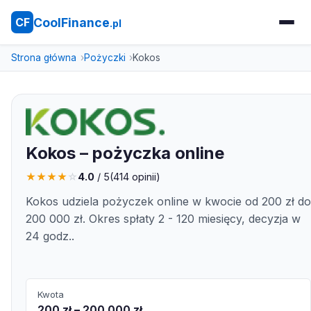
CoolFinance
CF
.pl
Strona główna
Pożyczki
Kokos
Kokos – pożyczka online
★
★
★
★
☆
4.0
/ 5
(
414
opinii)
Kokos udziela pożyczek online w kwocie od 200 zł do
200 000 zł. Okres spłaty 2 - 120 miesięcy, decyzja w
24 godz..
Kwota
200 zł – 200 000 zł