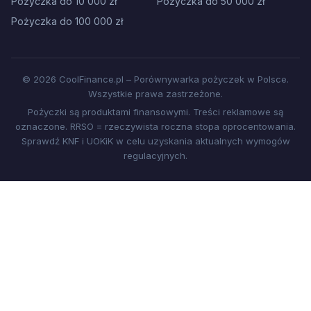
Pożyczka do 10 000 zł
Pożyczka do 50 000 zł
Pożyczka do 100 000 zł
© 2026 CoolFinance.pl – Porównywarka pożyczek w Polsce.
Wszystkie prawa zastrzeżone.
Pożyczki są produktami finansowymi. Treści reklamowe są
oznaczone. RRSO = rzeczywista roczna stopa oprocentowania.
Sprawdź KNF i UOKiK w celu uzyskania aktualnych wymogów
regulacyjnych.