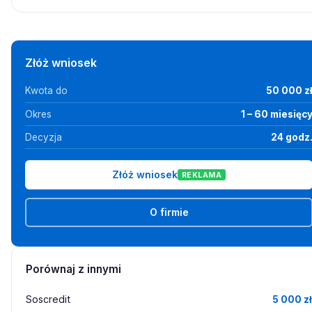
Złóż wniosek
Kwota do
50 000 z
Okres
1 – 60 miesięc
Decyzja
24 godz
Złóż wniosek
REKLAMA
O firmie
Porównaj z innymi
Soscredit
5 000 zł