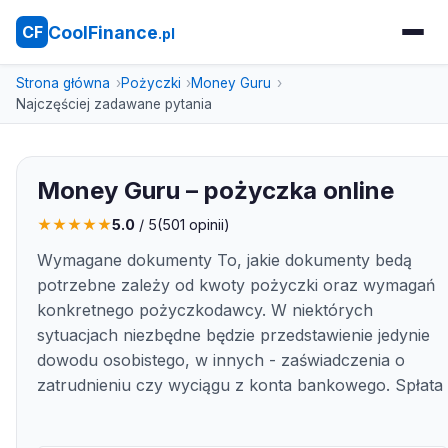
CoolFinance
CF
.pl
Strona główna
Pożyczki
Money Guru
Najczęściej zadawane pytania
Money Guru – pożyczka online
★
★
★
★
★
5.0
/ 5
(
501
opinii)
Wymagane dokumenty To, jakie dokumenty bedą
potrzebne zależy od kwoty pożyczki oraz wymagań
konkretnego pożyczkodawcy. W niektórych
sytuacjach niezbędne będzie przedstawienie jedynie
dowodu osobistego, w innych - zaświadczenia o
zatrudnieniu czy wyciągu z konta bankowego. Spłata