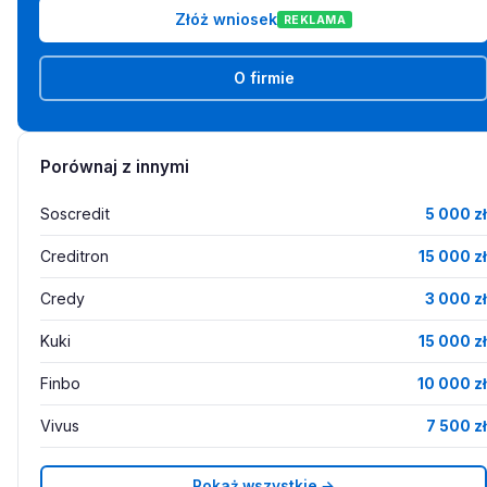
Złóż wniosek
REKLAMA
O firmie
Porównaj z innymi
Soscredit
5 000 zł
Creditron
15 000 zł
Credy
3 000 zł
Kuki
15 000 zł
Finbo
10 000 zł
Vivus
7 500 zł
Pokaż wszystkie →