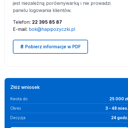
jest niezależną porównywarką i nie prowadzi
panelu logowania klientów.
Telefon:
22 395 85 87
E-mail:
bok@hapipozyczki.pl
📄 Pobierz informacje w PDF
Złóż wniosek
Kwota do
25 000 z
Okres
3 - 48 mies
Decyzja
24 godz