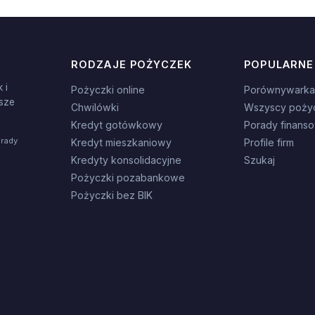
RODZAJE POŻYCZEK
POPULARNE
 i
Pożyczki online
Porównywarka
sze
Chwilówki
Wszyscy poży
Kredyt gotówkowy
Porady finans
orady
Kredyt mieszkaniowy
Profile firm
Kredyty konsolidacyjne
Szukaj
Pożyczki pozabankowe
Pożyczki bez BIK